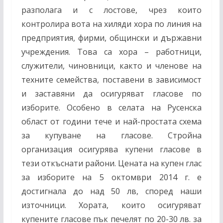
разполага и с лостове, чрез които
контролира вота на хиляди хора по линия на
предприятия, фирми, общински и държавни
учреждения. Това са хора – работници,
служители, чиновници, както и членове на
техните семейства, поставени в зависимост
и заставяни да осигуряват гласове по
изборите. Особено в селата на Русенска
област от години тече и най-простата схема
за купуване на гласове. Стройна
организация осигурява купени гласове в
тези откъснати райони. Цената на купен глас
за изборите на 5 октомври 2014 г. е
достигнала до над 50 лв, според наши
източници. Хората, които осигуряват
купените гласове пък печелят по 20-30 лв. за