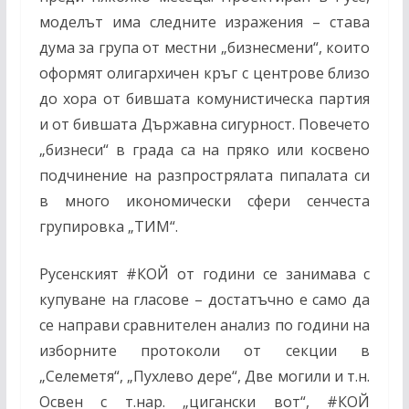
моделът има следните изражения – става
дума за група от местни „бизнесмени“, които
оформят олигархичен кръг с центрове близо
до хора от бившата комунистическа партия
и от бившата Държавна сигурност. Повечето
„бизнеси“ в града са на пряко или косвено
подчинение на разпрострялата пипалата си
в много икономически сфери сенчеста
групировка „ТИМ“.
Русенският
#
КОЙ от години се занимава с
купуване на гласове – достатъчно е само да
се направи сравнителен анализ по години на
изборните протоколи от секции в
„Селеметя“, „Пухлево дере“, Две могили и т.н.
Освен с т.нар. „цигански вот“,
#
КОЙ