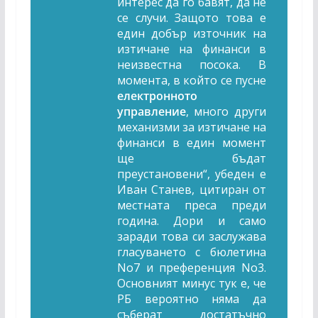
интерес да го бавят, да не
се случи. Защото това е
един добър източник на
изтичане на финанси в
неизвестна посока. В
момента, в който се пусне
електронното
управление
, много други
механизми за изтичане на
финанси в един момент
ще бъдат
преустановени“, убеден е
Иван Станев, цитиран от
местната преса преди
година. Дори и само
заради това си заслужава
гласуването с
бюлетина
No
7 и преференция
No3.
Основният минус тук е, че
РБ вероятно няма да
съберат достатъчно