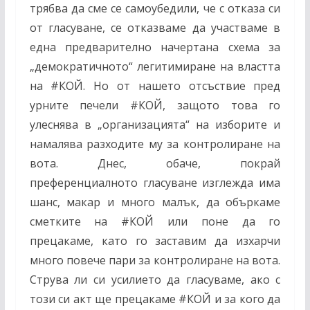
трябва да сме се самоубедили, че с отказа си
от гласуване, се отказваме да участваме в
една предварително начертана схема за
„демократичното“ легитимиране на властта
на
#
КОЙ. Но от нашето отсъствие пред
урните печели
#
КОЙ, защото това го
улеснява в „организацията“ на изборите и
намалява разходите му за контролиране на
вота. Днес, обаче, покрай
преференциалното гласуване изглежда има
шанс, макар и много малък, да объркаме
сметките на
#
КОЙ или поне да го
прецакаме, като го заставим да изхарчи
много повече пари за контролиране на вота.
Струва ли си усилието да гласуваме, ако с
този си акт ще прецакаме
#
КОЙ и за кого да