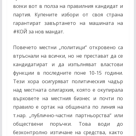
всеки вот в полза на правилния кандидат и
партия. Купените избори от своя страна
гарантират завъртането на машината на
#
КОЙ за нов мандат.
Повечето местни „политици“ откровено са
втръснали на всички, но не престават да се
кандидатират и да изпълняват властови
функции в последните поне 10-15 години.
Тези хора осигуряват политическия чадър
над местната олигархия, която е окупирала
върховете на местния бизнес и почти по
правило е ортак на общината по линия на
т.нар. „публично-частни партньорства“ или
обществени поръчки. Това води до
безконтролно изтичане на средства, както