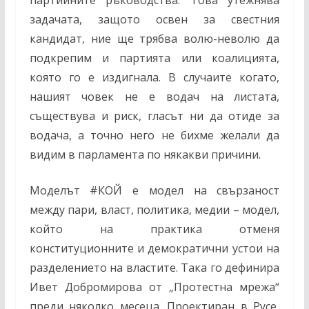
партийните ръководства. Това утежнява
задачата, защото освен за свестния
кандидат, ние ще трябва волю-неволю да
подкрепим и партията или коалицията,
която го е издигнала. В случаите когато,
нашият човек не е водач на листата,
съществува и риск, гласът ни да отиде за
водача, а точно него не бихме желали да
видим в парламента по някакви причини.
Моделът
#
КОЙ
е модел на свързаност
между пари, власт, политика, медии – модел,
който на практика отменя
конституционните и демократични устои на
разделението на властите. Така го дефинира
Ивет Добромирова от „Протестна мрежа“
преди няколко месеца.
Проектиран в Русе,