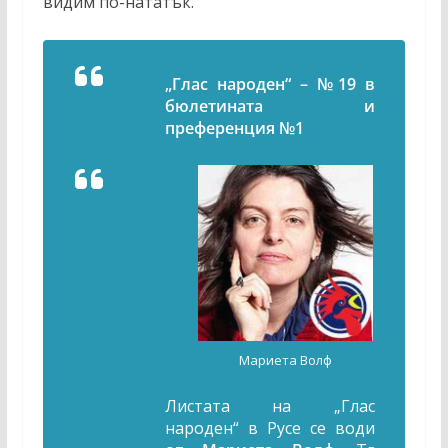
видим по-нататък.
„
Глас народен“ –
№
19 в
бюлетината и
преференция
№
1
Мариета Волф
Листата на „Глас
народен“ в Русе се води