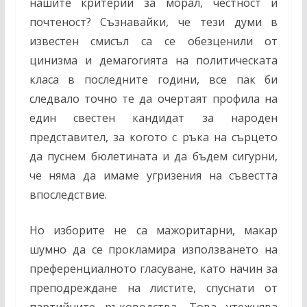
нашите критерии за морал, честност и
почтеност? Съзнавайки, че тези думи в
известен смисъл са се обезценили от
цинизма и демагогията на политическата
класа в последните години, все пак би
следвало точно те да очертаят профила на
един свестен кандидат за народен
представител, за когото с ръка на сърцето
да пуснем бюлетината и да бъдем сигурни,
че няма да имаме угризения на съвестта
впоследствие.
Но изборите не са мажоритарни, макар
шумно да се прокламира използването на
преференциалното гласуване, като начин за
преподреждане на листите, спуснати от