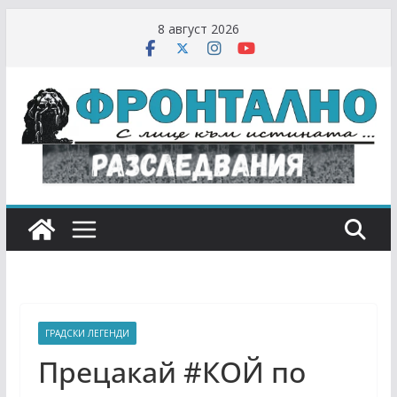
Skip
8 август 2026
to
content
ГРАДСКИ ЛЕГЕНДИ
Прецакай #КОЙ по