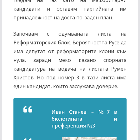
гледам на тях като на мажоритарни
кандидати и оставям партийната им
принадлежност на доста по-заден план.
Започвам с одумваната листа на
Реформаторския блок
. Вероятността Русе да
има депутат от реформаторите клони към
нула, заради меко казано спорната
кандидатура на водача на листата Румен
Христов. Но под номер 3 в тази листа има
един кандидат, които заслужава доверие.
Иван Станев –
№
7 в
бюлетината и
преференция
№
3