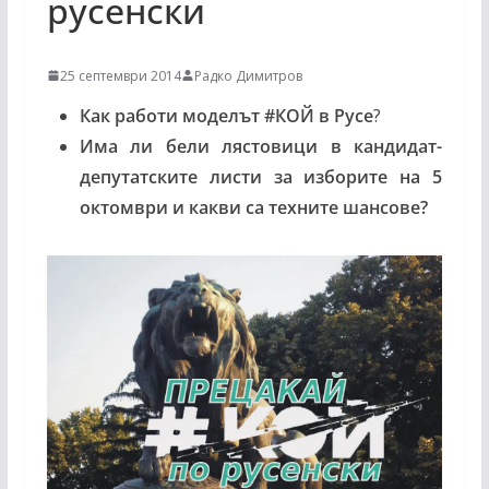
русенски
25 септември 2014
Радко Димитров
Как работи моделът #КОЙ в Русе
?
Има ли бели лястовици в кандидат-
депутатските листи за изборите на 5
октомври и какви са техните шансове?