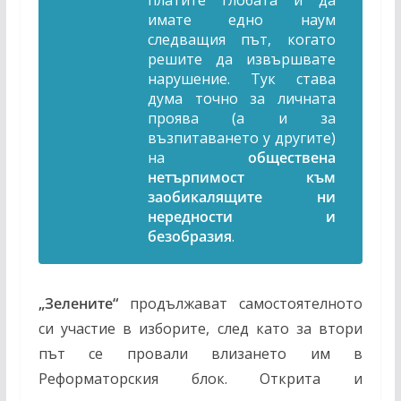
платите глобата и да
имате едно наум
следващия път, когато
решите да извършвате
нарушение. Тук става
дума точно за личната
проява (а и за
възпитаването у другите)
на
обществена
нетърпимост към
заобикалящите ни
нередности и
безобразия
.
„
Зелените“
продължават самостоятелното
си участие в изборите, след като за втори
път се провали влизането им в
Реформаторския блок. Открита и