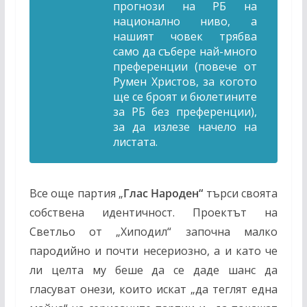
прогнози на РБ на
национално ниво, а
нашият човек трябва
само да събере най-много
преференции (повече от
Румен Христов, за когото
ще се броят и бюлетините
за РБ без преференции),
за да излезе начело на
листата.
Все още партия „
Глас Народен“
търси своята
собствена идентичност. Проектът на
Светльо от „Хиподил“ започна малко
пародийно и почти несериозно, а и като че
ли целта му беше да се даде шанс да
гласуват онези, които искат „да теглят една