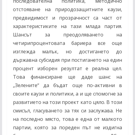
последователна политика, методично
отстояване на природозащитните каузи,
предвидимост и прозрачност са част от
характеристиките на тази млада партия.
Шансът за преодоляването на
четирипроцентовата бариера все още
изглежда малък, но достигането до
държавна субсидия при постигането на един
процент изборен резултат е реална цел.
Това финансиране ще даде шанс на
„Зелените“ да бъдат още по-активни в
своите каузи и политики, а и ще спомогне за
развитието на този проект като цяло. В този
смисъл, гласуването за тях си заслужава. Не
на последно място, това е една от малкото
партии, която за пореден път не издигна