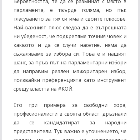
Вероятността, те да се разминат с място в
парламента, е твърде голяма, но пък
гласуването за тях си има и своите плюсове.
Най-важният плюс следва да е вътрешната
ни убеденост, че подкрепяме точния човек и
каквото и да се случи насетне, няма да
съжаляваме за избора си. Това е и нашият
шанс, за пръв път на парламентарни избори
да направим реален мажоритарен избор,
ползвайки преференцията като инструмент
срещу властта на
#
КОЙ.
Ето три примера за свободни хора,
професионалисти в своята област, дръзнали
да се кандидатират за народни
представители. Тук важно е уточнението, че