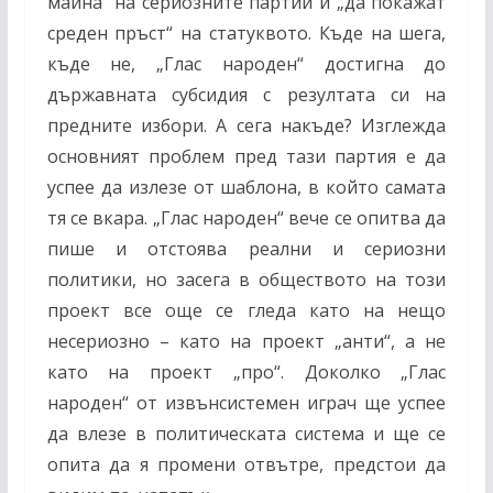
майна“ на сериозните партии и „да покажат
среден пръст“ на статуквото. Къде на шега,
къде не, „Глас народен“ достигна до
държавната субсидия с резултата си на
предните избори. А сега накъде? Изглежда
основният проблем пред тази партия е да
успее да излезе от шаблона, в който самата
тя се вкара. „Глас народен“ вече се опитва да
пише и отстоява реални и сериозни
политики, но засега в обществото на този
проект все още се гледа като на нещо
несериозно – като на проект „анти“, а не
като на проект „про“. Доколко „Глас
народен“ от извънсистемен играч ще успее
да влезе в политическата система и ще се
опита да я промени отвътре, предстои да