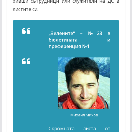
бивши сътрудници или служители на ДС в
листите си.
„
Зелените“ –
№
23 в
бюлетината и
преференция
№
1
Михаил Михов
Скромната листа от