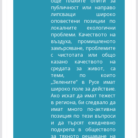
още плахите опити за
публичност или направо
липсващи широко
оповестени позиции по
локалните екологични
проблеми. Качеството на
въздуха, промишленото
замърсяване, проблемите
с чистотата или общо
казано качеството на
средата за живот, са
теми, по които
„Зелените“ в Русе имат
широко поле за действие.
Ако искат да имат тежест
в региона, би следвало да
имат много по-активна
позиция по тези въпроси
и да търсят ежедневно
подкрепа в обществото
за тяхното решаване на