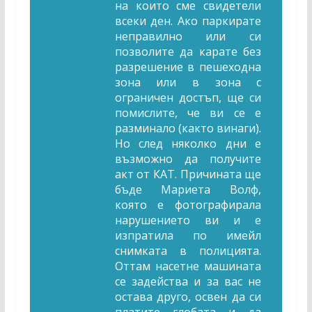
на които сме свидетели
всеки ден. Ако паркирате
неправилно или си
позволите да карате без
разрешение в пешеходна
зона или в зона с
ограничен достъп, ще си
помислите, че ви се е
разминало (както винаги).
Но след няколко дни е
възможно да получите
акт от КАТ. Причината ще
бъде Мариета Волф,
която е фотографирала
нарушението ви и е
изпратила по имейл
снимката в полицията.
Оттам насетне машината
се задейства и за вас не
остава друго, освен да си