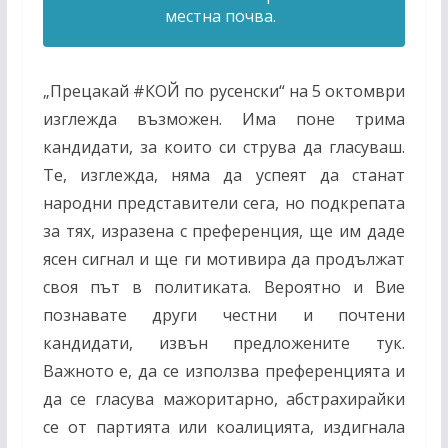
местна почва.
„Прецакай
#
КОЙ по русенски“ на 5 октомври
изглежда възможен. Има поне трима
кандидати, за които си струва да гласуваш.
Те, изглежда, няма да успеят да станат
народни представители сега, но подкрепата
за тях, изразена с преференция, ще им даде
ясен сигнал и ще ги мотивира да продължат
своя път в политиката. Вероятно и Вие
познавате други честни и почтени
кандидати, извън предложените тук.
Важното е, да се използва преференцията и
да се гласува мажоритарно, абстрахирайки
се от партията или коалицията, издигнала