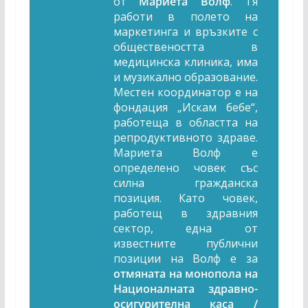
от
Мариета Волф
. Тя
работи в полето на
маркетинга и връзките с
обществеността в
медицинска клиника, има
и музикално образование.
Местен координатор е на
фондация „Искам бебе“,
работеща в областта на
репродуктивното здраве.
Мариета Волф е
определено човек със
силна гражданска
позиция. Като човек,
работещ в здравния
сектор, една от
известните публични
позиции на Волф е за
отмяната на монопола на
Националната здравно-
осигурителна каса /