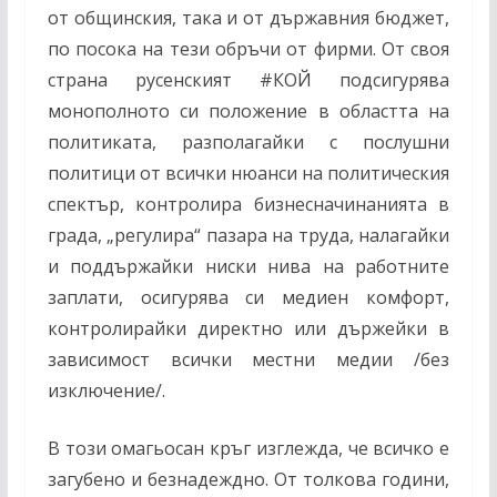
от общинския, така и от държавния бюджет,
по посока на тези обръчи от фирми. От своя
страна русенският
#
КОЙ подсигурява
монополното си положение в областта на
политиката, разполагайки с послушни
политици от всички нюанси на политическия
спектър, контролира бизнесначинанията в
града, „регулира“ пазара на труда, налагайки
и поддържайки ниски нива на работните
заплати, осигурява си медиен комфорт,
контролирайки директно или държейки в
зависимост всички местни медии /без
изключение/.
В този омагьосан кръг изглежда, че всичко е
загубено и безнадеждно. От толкова години,