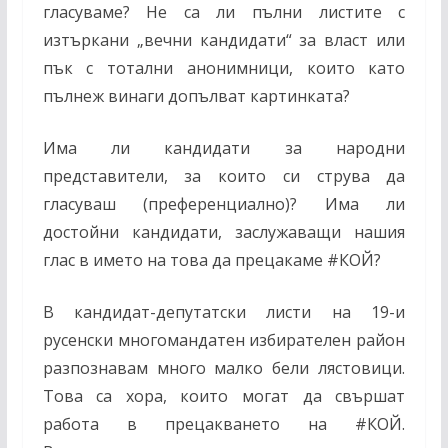
гласуваме? Не са ли пълни листите с
изтъркани „вечни кандидати“ за власт или
пък с тотални анонимници, които като
пълнеж винаги допълват картинката?
Има ли кандидати за народни
представители, за които си струва да
гласуваш (преференциално)? Има ли
достойни кандидати, заслужаващи нашия
глас в името на това да прецакаме
#
КОЙ?
В кандидат-депутатски листи на 19-и
русенски многомандатен избирателен район
разпознавам много малко бели лястовици.
Това са хора, които могат да свършат
работа в прецакването на
#
КОЙ.