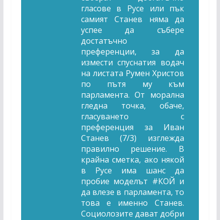
гласове в Русе или пък
самият Станев няма да
успее да събере
достатъчно
преференции, за да
измести спуснатия водач
на листата Румен Христов
по пътя му към
парламента. От морална
гледна точка, обаче,
гласуването с
преференция за Иван
Станев (7/3) изглежда
правилно решение. В
крайна сметка, ако някой
в Русе има шанс да
пробие моделът
#
КОЙ и
да влезе в парламента, то
това е именно Станев.
Социолозите дават добри