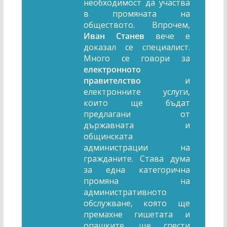
необходимост да участва
в промяната на
обществото. Впрочем,
Иван Станев
вече е
доказал се специалист.
Много се говори за
електронното
правителство
и
електронните услуги,
които ще бъдат
предлагани от
държавната и
общинската
администрации на
гражданите. Става дума
за една категорична
промяна на
административното
обслужване, която ще
премахне гишетата и
опашките, ще спести