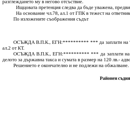
разглеждането му в негово отсъствие.
Ищцовата претенция следва да бъде уважена, предвид
На основание чл.78, ал.1 от ГПК в тежест на ответни
По изложените съображения съдът
ОСЪЖДА
В.П.К.
, ЕГН:********** *** да заплати на
ал.2 от КТ.
ОСЪЖДА
В.П.К.
, ЕГН:********** *** да заплати на
делото за държавна такса и сумата в размер на 120 лв.- адв
Решението е окончателно и не подлежи на обжалване.
Районен съдия