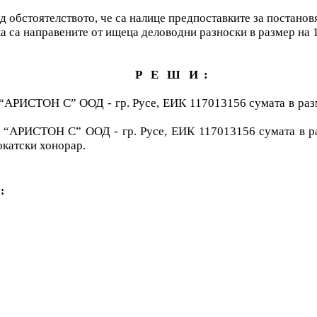
 обстоятелството, че са налице предпоставките за постанов
ка са направените от ищеца деловодни разноски в размер на 1
Р
Е
Ш
И
:
 “АРИСТОН С” ООД - гр. Русе, ЕИК 117013156 сумата в разм
 “АРИСТОН С” ООД - гр. Русе, ЕИК 117013156 сумата в раз
окатски хонорар.
: