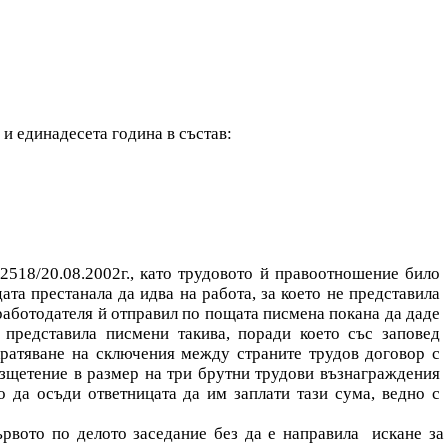
 и единадесета година в състав:
518/20.08.2002г., като трудовото й правоотношение било
ата престанала да идва на работа, за което не представила
работодателя й отправил по пощата писмена покана да даде
 представила писмени такива, поради което със заповед
кратяване на сключения между страните трудов договор с
езщетение в размер на три брутни трудови възнаграждения
о да осъди ответницата да им заплати тази сума, ведно с
ървото по делото заседание без да е направила
искане за