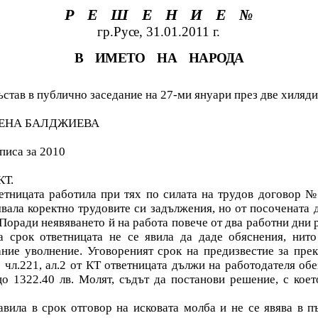
РЕШЕНИЕ
№
гр.Русе, 31.01.2011 г.
В
ИМЕТО
НА
НАРОДА
став в публично заседание на 27-ми януари през две хиляди
ЛЕНА БАЛДЖИЕВА
писа за 2010
КТ.
тницата работила при тях по силата на трудов договор №2
явала коректно трудовите си задължения, но от посочената д
 Поради неявяването й на работа повече от два работни дни 
а срок ответницата не се явила да даде обяснения, нито
ние уволнение. Уговореният срок на предизвестие за пре
 чл.221, ал.2 от КТ ответницата дължи на работодателя об
о 1322.40 лв. Молят, съдът да постанови решение, с коет
вила в срок отговор на исковата молба и не се явява в п