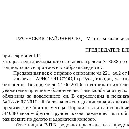
РУСЕНСКИЯТ РАЙОНЕН СЪД
VІ-ти граждански съ
ПРЕДСЕДАТЕЛ: Е
при секретаря Г.Г.,
като разгледа докладваното от съдията гр.дело № 8688 по о
година, за да се произнесе, съобрази следното:
Предявеният иск е с правно основание чл.221, ал.2 от 
Ищецът- “АРИСТОН С”ООД-гр.Русе, твърдят, че отве
безсрочно. Твърди, че до 21.06.2010г. ответницата изпълн
уважителна причина – болничен лист или молба за отпуск.
обяснения за поведението си. В определения в поканат
№12/26.07.2010г. й било наложено дисциплинарно наказа
предизвестие бил три месеца. Поради това и на основание
/440.80 лева – брутно трудово възнаграждение/
или общ
разноските по делото и адвокатски хонорар.
Ответницата В.П.К.
редовно призована не е предста