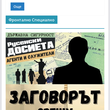
Още
Фронтално Специално