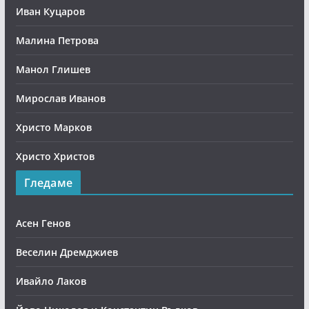
Иван Куцаров
Малина Петрова
Манол Глишев
Мирослав Иванов
Христо Марков
Христо Христов
Гледаме
Асен Генов
Веселин Дремджиев
Ивайло Лаков