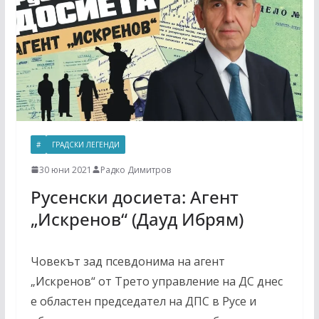
#
ГРАДСКИ ЛЕГЕНДИ
30 юни 2021
Радко Димитров
Русенски досиета: Агент
„Искренов“ (Дауд Ибрям)
Човекът зад псевдонима на агент
„Искренов“ от Трето управление на ДС днес
е областен председател на ДПС в Русе и