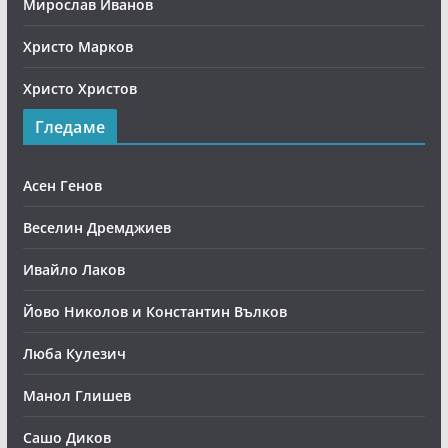
Мирослав Иванов
Христо Марков
Христо Христов
Гледаме
Асен Генов
Веселин Дремджиев
Ивайло Лаков
Йово Николов и Константин Вълков
Люба Кулезич
Манол Глишев
Сашо Диков