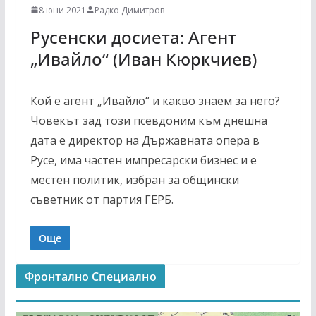
8 юни 2021
Радко Димитров
Русенски досиета: Агент
„Ивайло“ (Иван Кюркчиев)
Кой е агент „Ивайло“ и какво знаем за него?
Човекът зад този псевдоним към днешна
дата е директор на Държавната опера в
Русе, има частен импресарски бизнес и е
местен политик, избран за общински
съветник от партия ГЕРБ.
Още
Фронтално Специално