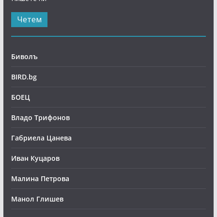
Четем
Биволъ
BIRD.bg
БОЕЦ
Владо Трифонов
Габриела Цанева
Иван Куцаров
Малина Петрова
Манол Глишев