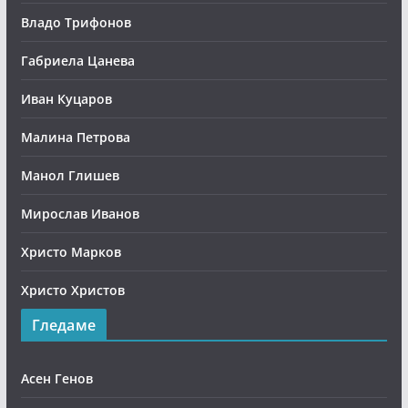
Владо Трифонов
Габриела Цанева
Иван Куцаров
Малина Петрова
Манол Глишев
Мирослав Иванов
Христо Марков
Христо Христов
Гледаме
Асен Генов