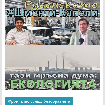
Фронтално срещу безобразията