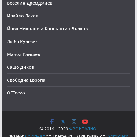
Веселин Дремджиев
Ивайло Лаков
Йово Николов и Константин Вълков
Люба Кулезич
Манол Глишев
Сашо Диков
Свободна Европа
OFFnews
© 2014 - 2026
ФРОНТАЛНО
.
Дизайн:
ColorMag
от ThemeGrill. Задвижван от
WordPress
.