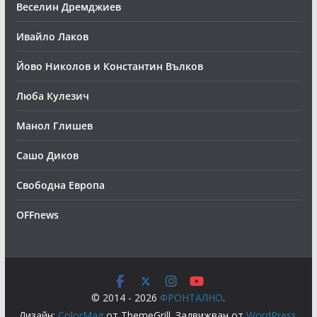
Веселин Дремджиев
Ивайло Лаков
Йово Николов и Константин Вълков
Люба Кулезич
Манол Глишев
Сашо Диков
Свободна Европа
OFFnews
© 2014 - 2026
ФРОНТАЛНО
.
Дизайн:
ColorMag
от ThemeGrill. Задвижван от
WordPress
.