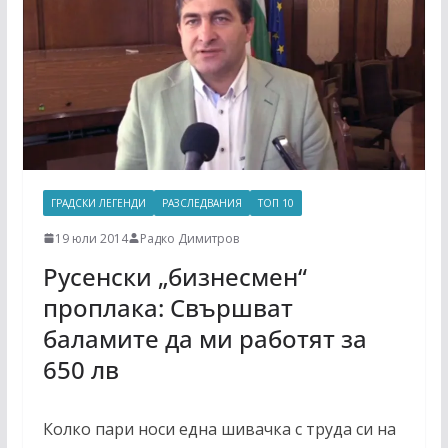
ГРАДСКИ ЛЕГЕНДИ
РАЗСЛЕДВАНИЯ
ТОП 10
19 юли 2014
Радко Димитров
Русенски „бизнесмен“
проплака: Свършват
баламите да ми работят за
650 лв
Колко пари носи една шивачка с труда си на