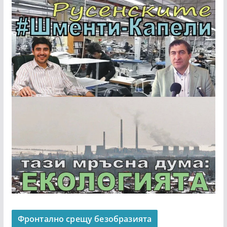
Фронтално срещу безобразията