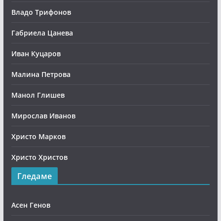
Владо Трифонов
Габриела Цанева
Иван Куцаров
Малина Петрова
Манол Глишев
Мирослав Иванов
Христо Марков
Христо Христов
Гледаме
Асен Генов