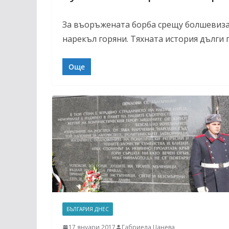
За въоръжената борба срещу болшевизац
нарекъл горяни. Тяхната история дълги
Още
БЪЛГАРИЯ ДНЕС
17 януари 2017
Габриела Цанева