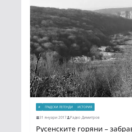
#
ГРАДСКИ ЛЕГЕНДИ
ИСТОРИЯ
31 януари 2017
Радко Димитров
Русенските горяни – забра