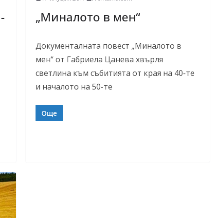
-
„Миналото в мен“
Документалната повест „Миналото в
мен“ от Габриела Цанева хвърля
светлина към събитията от края на 40-те
и началото на 50-те
Още