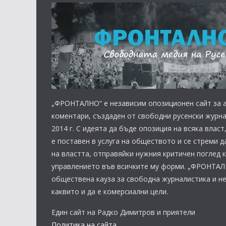
„ФРОНТАЛНО“ е независим опозиционен сайт за а
коментари, създаден от свободни русенски журна
2014 г. С идеята да бъде опозиция на всяка вла
е поставен в услуга на обществото и се стреми д
на властта, отправяйки нужния критичен поглед 
управлението във всичките му форми. „ФРОНТАЛ
обществена кауза за свободна журналистика и н
каквито и да е комерсиални цели.
Един сайт на Радко Димитров и приятели
Политика на сайта