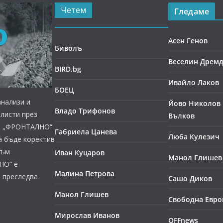
Четем
Гледаме
Асен Генов
Биволъ
Веселин Дрем
BIRD.bg
Ивайло Лаков
БОЕЦ
нализи и
Йово Николов 
Владо Трифонов
листи през
Вълков
ст, „ФРОНТАЛНО“
Габриела Цанева
Люба Кулезич
а бъде коректив
към
Иван Куцаров
Манол Глишев
НО“ е
Малина Петрова
е преследва
Сашо Диков
Манол Глишев
Свободна Евро
Мирослав Иванов
OFFnews