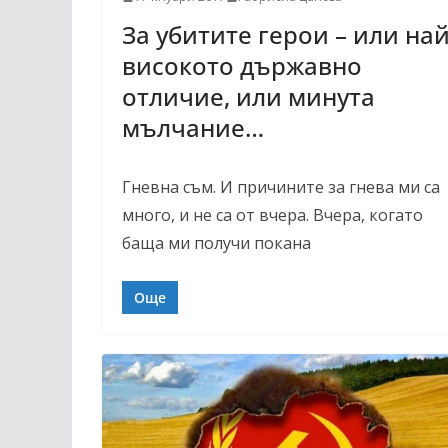
За убитите герои – или най
високото държавно
отличие, или минута
мълчание…
Гневна съм. И причините за гнева ми са
много, и не са от вчера. Вчера, когато
баща ми получи покана
Още