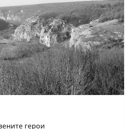
вените герои