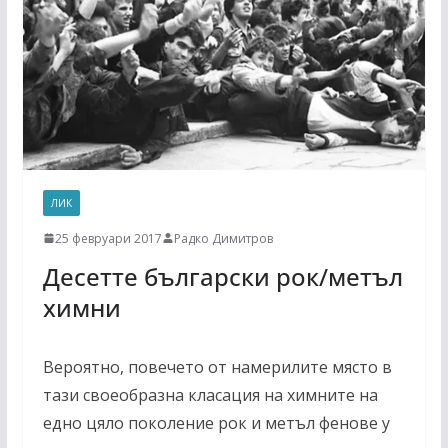
ЛИК
25 февруари 2017
Радко Димитров
Десетте български рок/метъл
химни
Вероятно, повечето от намерилите място в
тази своеобразна класация на химните на
едно цяло поколение рок и метъл фенове у