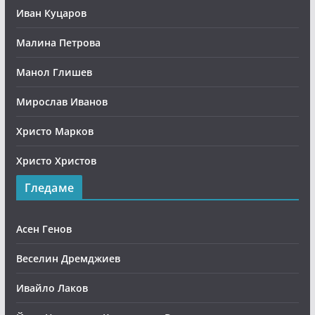
Иван Куцаров
Малина Петрова
Манол Глишев
Мирослав Иванов
Христо Марков
Христо Христов
Гледаме
Асен Генов
Веселин Дремджиев
Ивайло Лаков