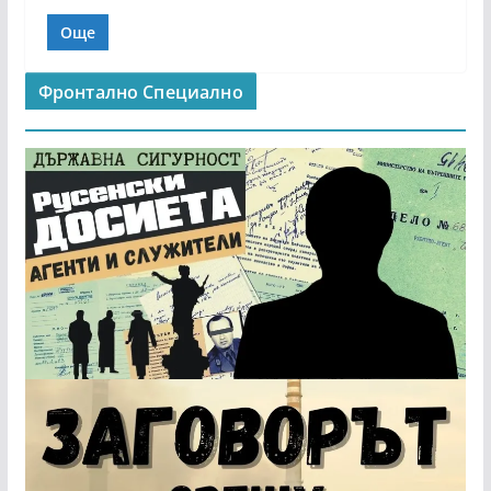
Още
Фронтално Специално