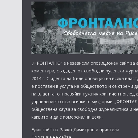
„ФРОНТАЛНО“ е независим опозиционен сайт за а
коментари, създаден от свободни русенски журна
2014 г. С идеята да бъде опозиция на всяка вла
е поставен в услуга на обществото и се стреми д
на властта, отправяйки нужния критичен поглед 
управлението във всичките му форми. „ФРОНТАЛ
обществена кауза за свободна журналистика и н
каквито и да е комерсиални цели.
Един сайт на Радко Димитров и приятели
Политика на сайта