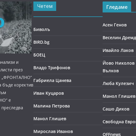
Четем
Гледаме
Асен Генов
Биволъ
Веселин Дрем
BIRD.bg
Ивайло Лаков
БОЕЦ
нализи и
Йово Николов 
Владо Трифонов
листи през
Вълков
ст, „ФРОНТАЛНО“
Габриела Цанева
Люба Кулезич
а бъде коректив
към
Иван Куцаров
Манол Глишев
НО“ е
Малина Петрова
е преследва
Сашо Диков
Манол Глишев
Свободна Евро
Мирослав Иванов
OFFnews