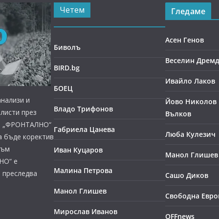
Четем
Гледаме
Асен Генов
Биволъ
Веселин Дрем
BIRD.bg
Ивайло Лаков
БОЕЦ
нализи и
Йово Николов 
Владо Трифонов
листи през
Вълков
ст, „ФРОНТАЛНО“
Габриела Цанева
Люба Кулезич
а бъде коректив
към
Иван Куцаров
Манол Глишев
НО“ е
Малина Петрова
е преследва
Сашо Диков
Манол Глишев
Свободна Евро
Мирослав Иванов
OFFnews