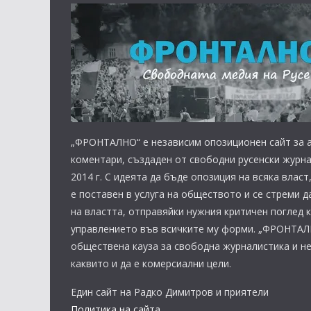
„ФРОНТАЛНО“ е независим опозиционен сайт за а
коментари, създаден от свободни русенски журна
2014 г. С идеята да бъде опозиция на всяка вла
е поставен в услуга на обществото и се стреми д
на властта, отправяйки нужния критичен поглед 
управлението във всичките му форми. „ФРОНТАЛ
обществена кауза за свободна журналистика и н
каквито и да е комерсиални цели.
Един сайт на Радко Димитров и приятели
Политика на сайта