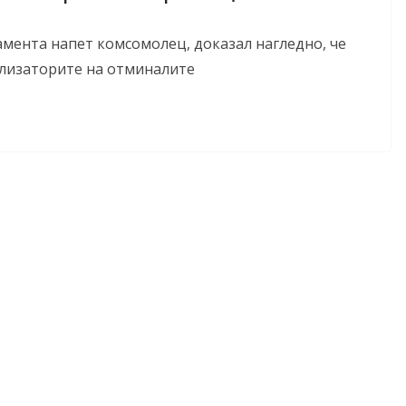
амента напет комсомолец, доказал нагледно, че
ализаторите на отминалите