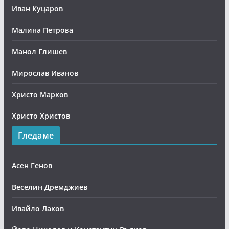
Иван Куцаров
Малина Петрова
Манол Глишев
Мирослав Иванов
Христо Марков
Христо Христов
Гледаме
Асен Генов
Веселин Дремджиев
Ивайло Лаков