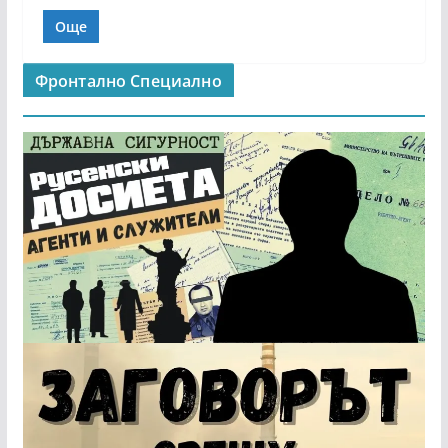
Още
Фронтално Специално