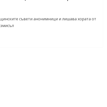
щинските съвети анонимници и лишава хората от
азмисъл