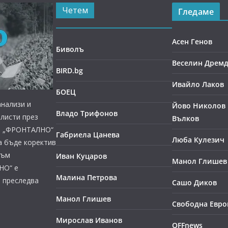
Четем
Гледаме
Асен Генов
Биволъ
Веселин Дрем
BIRD.bg
Ивайло Лаков
БОЕЦ
нализи и
Йово Николов 
Владо Трифонов
листи през
Вълков
ст, „ФРОНТАЛНО“
Габриела Цанева
Люба Кулезич
а бъде коректив
към
Иван Куцаров
Манол Глишев
НО“ е
Малина Петрова
е преследва
Сашо Диков
Манол Глишев
Свободна Евро
Мирослав Иванов
OFFnews