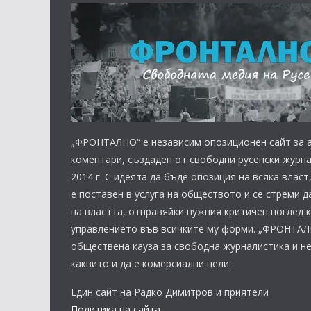
„ФРОНТАЛНО“ е независим опозиционен сайт за а
коментари, създаден от свободни русенски журна
2014 г. С идеята да бъде опозиция на всяка вла
е поставен в услуга на обществото и се стреми д
на властта, отправяйки нужния критичен поглед 
управлението във всичките му форми. „ФРОНТАЛ
обществена кауза за свободна журналистика и н
каквито и да е комерсиални цели.
Един сайт на Радко Димитров и приятели
Политика на сайта