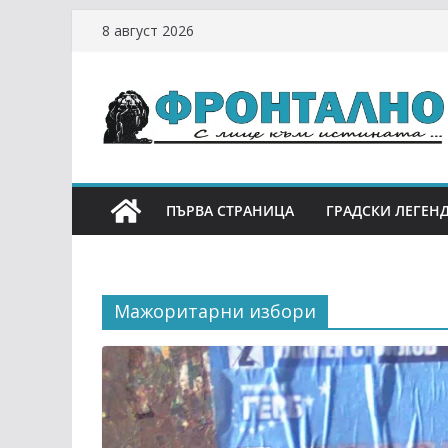
Skip
8 август 2026
to
content
ПЪРВА СТРАНИЦА
ГРАДСКИ ЛЕГЕН
Мажоритарни избори