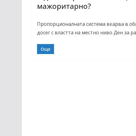
мажоритарно?
Пропорционалната система вкарва в об
досег с властта на местно ниво Ден за р
Още