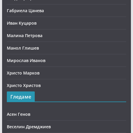
Габриела Цанева
Иван Куцаров
Малина Петрова
Манол Глишев
Мирослав Иванов
Христо Марков
Христо Христов
Гледаме
Асен Генов
Веселин Дремджиев