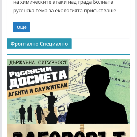
на химическите атаки над града Болната
русенска тема за екологията присъстваше
Още
Фронтално Специално