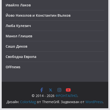
Ивайло Лаков
Йово Николов и Константин Вълков
Люба Кулезич
Манол Глишев
Сашо Диков
Свободна Европа
OFFnews
© 2014 - 2026
ФРОНТАЛНО
.
Дизайн:
ColorMag
от ThemeGrill. Задвижван от
WordPress
.