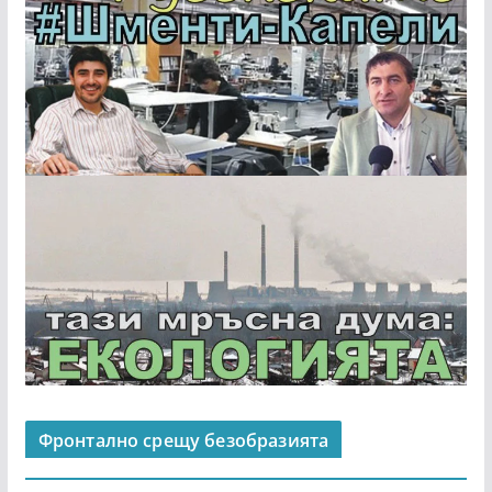
Фронтално срещу безобразията