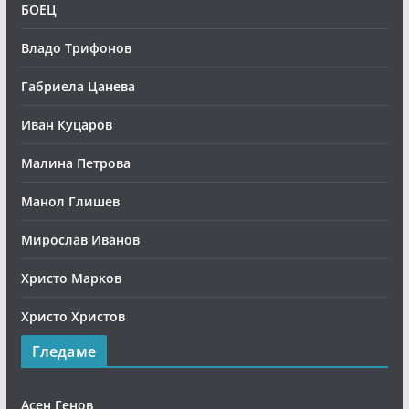
БОЕЦ
Владо Трифонов
Габриела Цанева
Иван Куцаров
Малина Петрова
Манол Глишев
Мирослав Иванов
Христо Марков
Христо Христов
Гледаме
Асен Генов