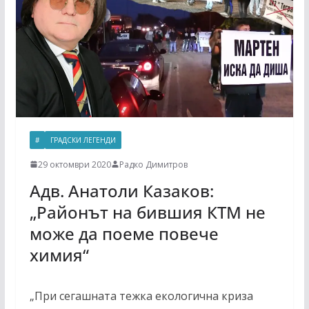
#
ГРАДСКИ ЛЕГЕНДИ
29 октомври 2020
Радко Димитров
Адв. Анатоли Казаков:
„Районът на бившия КТМ не
може да поеме повече
химия“
„При сегашната тежка екологична криза