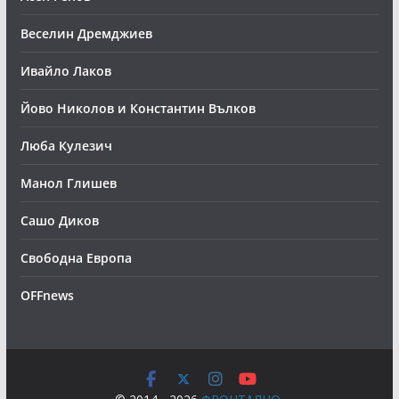
Веселин Дремджиев
Ивайло Лаков
Йово Николов и Константин Вълков
Люба Кулезич
Манол Глишев
Сашо Диков
Свободна Европа
OFFnews