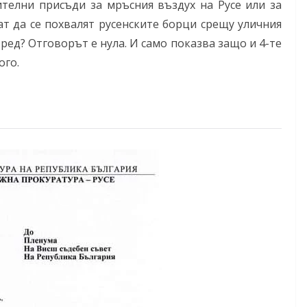
телни присъди за мръсния въздух на Русе или за
т да се похвалят русенските борци срещу уличния
ед? Отговорът е нула. И само показва защо и 4-те
ого.