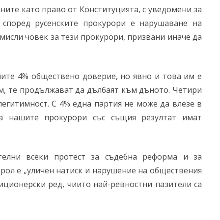
ните като право от Конституцията, с уведомени за
според русенските прокурори е нарушаване на
 мисли човек за тези прокурори, призвани иначе да
ните 4% обществено доверие, но явно и това им е
ам, те продължават да дълбаят към дъното. Четири
егитимност. С 4% една партия не може да влезе в
 а нашите прокурори със същия резултат имат
елни всеки протест за съдебна реформа и за
рол е „уличен натиск и нарушение на обществения
иционерски ред, чиито най-ревностни пазители са