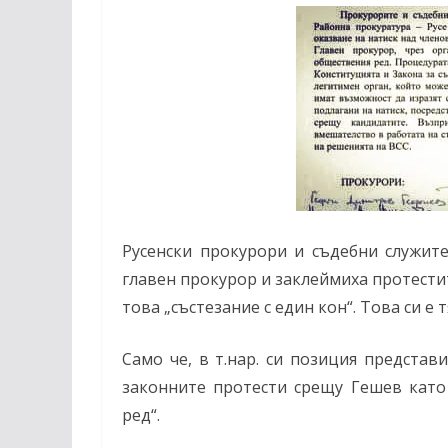
Русенски прокурори и съдебни служит
главен прокурор и заклеймиха протести
това „състезание с един кон“. Това си е 
Само че, в т.нар. си позиция представ
законните протести срещу Гешев като
ред“.