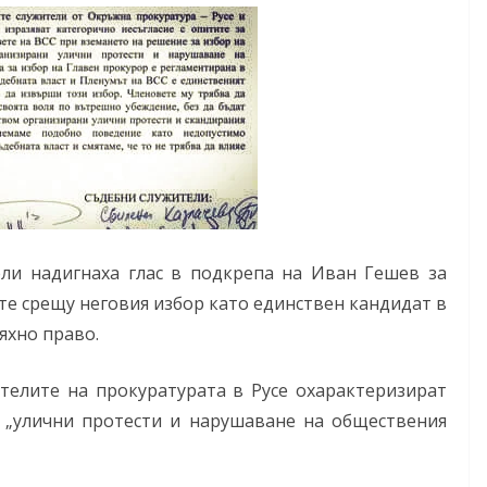
ели надигнаха глас в подкрепа на Иван Гешев за
те срещу неговия избор като единствен кандидат в
тяхно право.
ителите на прокуратурата в Русе охарактеризират
 „улични протести и нарушаване на обществения