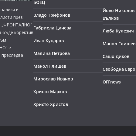
БОЕЦ
нализи и
Йово Николов 
Владо Трифонов
листи през
Вълков
ст, „ФРОНТАЛНО“
Габриела Цанева
Люба Кулезич
а бъде коректив
към
Иван Куцаров
Манол Глишев
НО“ е
Малина Петрова
е преследва
Сашо Диков
Манол Глишев
Свободна Евро
Мирослав Иванов
OFFnews
Христо Марков
Христо Христов