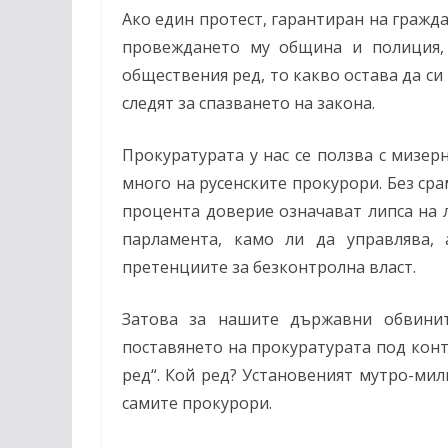
Ако един протест, гарантиран на гражда
провеждането му община и полиция, 
обществения ред, то какво остава да си
следят за спазването на закона.
Прокуратурата у нас се ползва с мизер
много на русенските прокурори. Без ср
процента доверие означават липса на л
парламента, камо ли да управлява,
претенциите за безконтролна власт.
Затова за нашите държавни обвинит
поставянето на прокуратурата под конт
ред“. Кой ред? Установеният мутро-мил
самите прокурори.