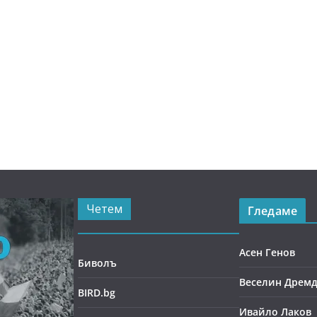
Четем
Гледаме
Асен Генов
Биволъ
Веселин Дрем
BIRD.bg
Ивайло Лаков