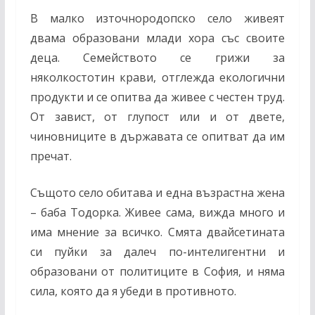
В малко източнородопско село живеят
двама образовани млади хора със своите
деца. Семейството се грижи за
няколкостотин крави, отглежда екологични
продукти и се опитва да живее с честен труд.
От завист, от глупост или и от двете,
чиновниците в държавата се опитват да им
пречат.
Същото село обитава и една възрастна жена
– баба Тодорка. Живее сама, вижда много и
има мнение за всичко. Смята двайсетината
си пуйки за далеч по-интелигентни и
образовани от политиците в София, и няма
сила, която да я убеди в противното.