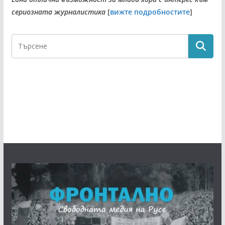
сериозната журналистика
[
вижте подробностите
]