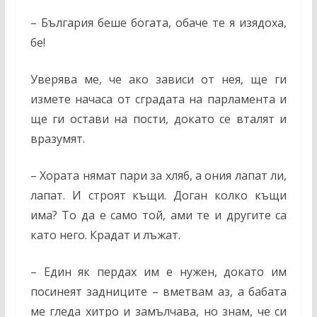
– България беше богата, обаче те я изядоха,
бе!
Уверява ме, че ако зависи от нея, ще ги
измете начаса от сградата на парламента и
ще ги остави на пости, докато се вталят и
вразумят.
– Хората нямат пари за хляб, а ония лапат ли,
лапат. И строят къщи. Доган колко къщи
има? То да е само той, ами те и другите са
като него. Крадат и лъжат.
– Един як пердах им е нужен, докато им
посинеят задниците – вметвам аз, а бабата
ме гледа хитро и замълчава, но знам, че си