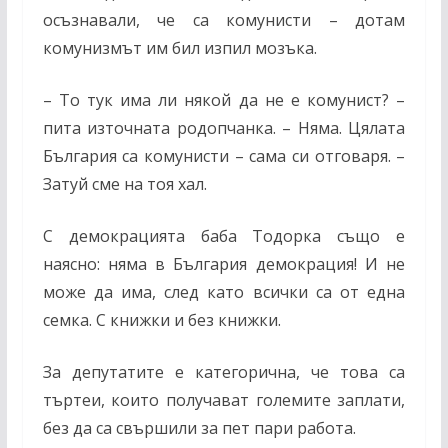
осъзнавали, че са комунисти – дотам
комунизмът им бил изпил мозъка.
– То тук има ли някой да не е комунист? –
пита източната родопчанка. – Няма. Цялата
България са комунисти – сама си отговаря. –
Затуй сме на тоя хал.
С демокрацията баба Тодорка също е
наясно: няма в България демокрация! И не
може да има, след като всички са от една
семка. С книжки и без книжки.
За депутатите е категорична, че това са
търтеи, които получават големите заплати,
без да са свършили за пет пари работа.