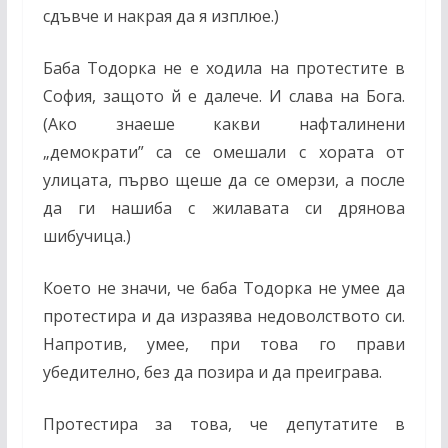
сдъвче и накрая да я изплюе.)
Баба Тодорка не е ходила на протестите в
София, защото й е далече. И слава на Бога.
(Ако знаеше какви нафталинени
„демократи” са се омешали с хората от
улицата, първо щеше да се омерзи, а после
да ги нашиба с жилавата си дрянова
шибучица.)
Което не значи, че баба Тодорка не умее да
протестира и да изразява недоволството си.
Напротив, умее, при това го прави
убедително, без да позира и да преиграва.
Протестира за това, че депутатите в