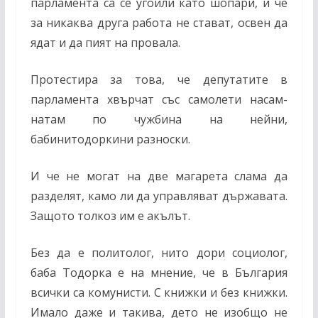
парламента са се угоили като шопари, и че
за никаква друга работа не стават, освен да
ядат и да пият на провала.
Протестира за това, че депутатите в
парламента хвърчат със самолети насам-
натам по чужбина на нейни,
бабинитодоркини разноски.
И че не могат на две магарета слама да
разделят, кaмо ли да управляват държавата.
Защото толкоз им е акълът.
Без да е политолог, нито дори социолог,
баба Тодорка е на мнение, че в България
всички са комунисти. С книжки и без книжки.
Имало даже и такива, дето не изобщо не