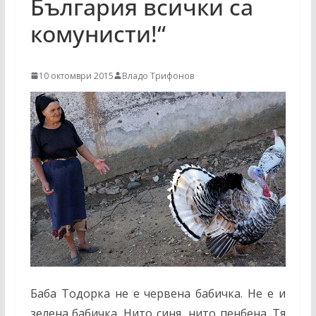
България всички са
комунисти!“
10 октомври 2015
Владо Трифонов
Баба Тодорка не е червена бабичка. Не е и
зелена бабичка. Нито синя, нито пенбена. Тя