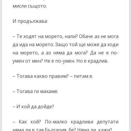
мисли същото.
И продължава:
– Те ходят на морето, нали? Обаче аз не мога
да ида на морето. Защо той ще може да ходи
на морето, а аз няма да мога? Да не е по-
умен от мен? Не е по-умен. Но е крадлив.
– Тогава какво правим? – питам я.
– Тогава ги махаме.
– И кой да дойде?
– Как кой? По-малко крадливи депутати
няма ли в тая България, бе? Няма ли, кажи?