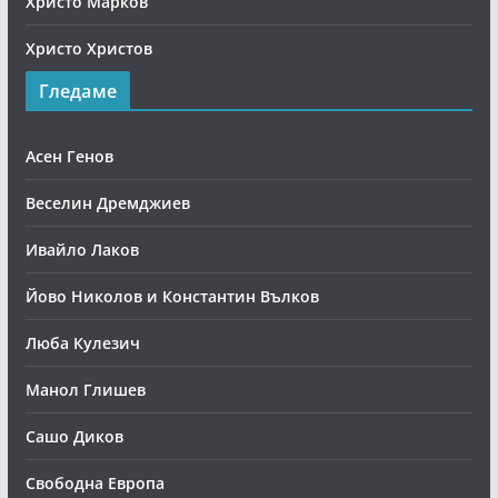
Христо Марков
Христо Христов
Гледаме
Асен Генов
Веселин Дремджиев
Ивайло Лаков
Йово Николов и Константин Вълков
Люба Кулезич
Манол Глишев
Сашо Диков
Свободна Европа