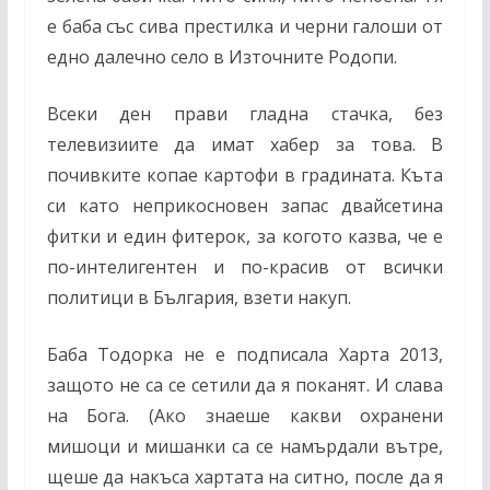
е баба със сива престилка и черни галоши от
едно далечно село в Източните Родопи.
Всеки ден прави гладна стачка, без
телевизиите да имат хабер за това. В
почивките копае картофи в градината. Къта
си като неприкосновен запас двайсетина
фитки и един фитерок, за когото казва, че е
по-интелигентен и по-красив от всички
политици в България, взети накуп.
Баба Тодорка не е подписала Харта 2013,
защото не са се сетили да я поканят. И слава
на Бога. (Ако знаеше какви охранени
мишоци и мишанки са се намърдали вътре,
щеше да накъса хартата на ситно, после да я