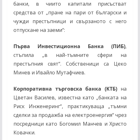
банки, в чиито капитали присъстват
средства от „пране на пари от български и
чужди престъпници и свързаното с него
отпускане на заеми“:
Първа Инвестиционна Банка (ПИБ)
,
стъпила „в най-тъмните сфери на
престъпния свят“. Собственици са Цеко
Минев и Ивайло Мутафчиев.
Корпоративна търговска банка (KTБ)
на
Цветан Василев, известна като „банката на
Риск Инженеринг“, практикуваща „тъмни
сделки за продажба на електроенергия“ чрез
посредници като Богомил Манчев и Христо
Ковачки.