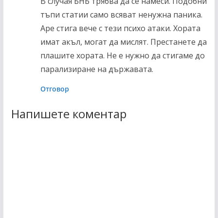
В случая БНБ трябва да се намеси. Подобни
тъпи статии само всяват ненужна паника.
Аре стига вече с тези психо атаки. Хората
имат акъл, могат да мислят. Престанете да
плашите хората. Не е нужно да стигаме до
парализиране на държавата.
Отговор
Напишете коментар