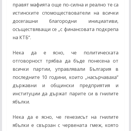
правят мафията още по-силна и реално те са
истинските спомоществователи на всички
досегашни благородни инициативи,
осъществяващи се „с финансовата подкрепа
на КТБ“.
Нека да е ясно, че политическата
отговорност трябва да бъде понесена от
всички партии, управлявали България в
последните 10 години, които „насърчаваха“
държавни и общински предприятия и
институции да държат парите си в гнилите
ябълки.
Нека да е ясно, че генезисът на гнилите
ябълки е свързан с червената гмеж, която