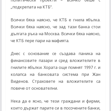
„подкрепата на КТБ“.
Всички бяха наясно, че КТБ е гнила ябълка.
Всички бяха наясно, че зад тази банка стои
дългата ръка на Москва. Всички бяха наясно,
че КТБ пере пари на мафията.
Днес с основание се създава паника на
финансовите пазари и сред вложителите в
гнилите ябълки. Хората още помнят 1997 г. и
колапса на банковата система при Жан
Виденов. Страховете на вложителите са
повече от основателни.
Нека да е ясно, че тези граждани и фирми,
които държат парите си в посочените банки,