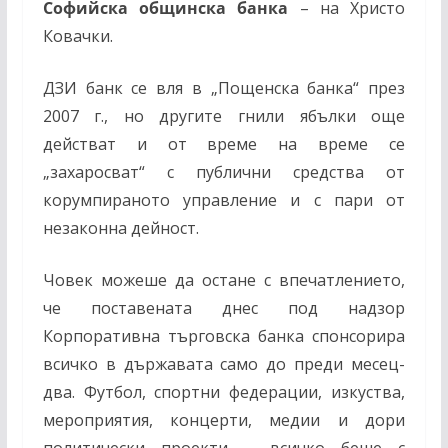
Софийска общинска банка
– на Христо
Ковачки.
ДЗИ банк се вля в „Пощенска банка“ през
2007 г., но другите гнили ябълки още
действат и от време на време се
„захаросват“ с публични средства от
корумпираното управление и с пари от
незаконна дейност.
Човек можеше да остане с впечатлението,
че поставената днес под надзор
Корпоративна търговска банка спонсорира
всичко в държавата само до преди месец-
два. Футбол, спортни федерации, изкуства,
мероприятия, концерти, медии и дори
политически проекти – всичко беше с