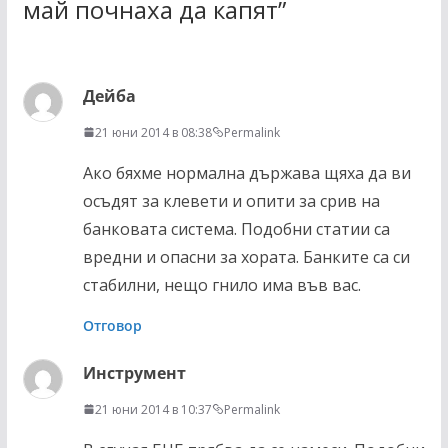
май почнаха да капят
”
Дейба
21 юни 2014 в 08:38
Permalink
Ако бяхме нормална държава щяха да ви
осъдят за клевети и опити за срив на
банковата система. Подобни статии са
вредни и опасни за хората. Банките са си
стабилни, нещо гнило има във вас.
Отговор
Инструмент
21 юни 2014 в 10:37
Permalink