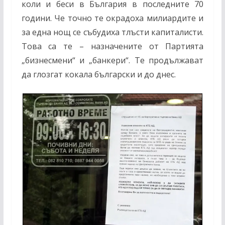
коли и беси в България в последните 70
години. Че точно те окрадоха милиардите и
за една нощ се събудиха тлъсти капиталисти.
Това са те – назначените от Партията
„бизнесмени“ и „банкери“. Те продължават
да глозгат кокала български и до днес.