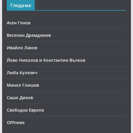
Гледаме
Асен Генов
Веселин Дремджиев
Ивайло Лаков
Йово Николов и Константин Вълков
Люба Кулезич
Манол Глишев
Сашо Диков
Свободна Европа
OFFnews