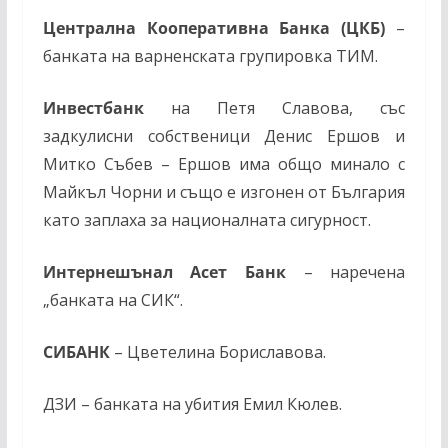
Централна Кооперативна Банка (ЦКБ)
–
банката на варненската групировка ТИМ.
Инвестбанк
на Петя Славова, със
задкулисни собственици Денис Ершов и
Митко Събев – Ершов има общо минало с
Майкъл Чорни и също е изгонен от България
като заплаха за националната сигурност.
Интернешънал Асет Банк
– наречена
„банката на СИК“.
СИБАНК
– Цветелина Бориславова.
ДЗИ – банката на убития Емил Кюлев.