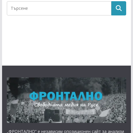
„ФРОНТАЛНО“ е независим опозиционен сайт за анализи