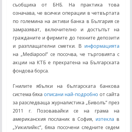
съобщиха от БНБ. На практика това
означава, че всички операции в четвъртата
по големина на активи банка в България се
замразяват, включително и достъпът на
гражданите и фирмите до техните депозити
и разплащателни сметки. В
информацията
на „Mediapool” се посочва, че търговията с
акции на КТБ е прекратена на Българската
фондова борса.
Гнилите ябълки на българската банкова
система бяха
описани най-подробно
от сайта
за разследваща журналистика „Биволъ“ през
2011 г. Позовавайки се на грама на
американския посланик в София,
изтекла
в
„Уикилийкс“, бяха посочени следните седем