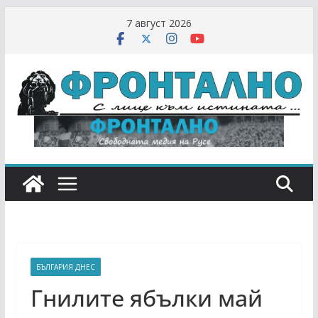
Skip
7 август 2026
to
content
БЪЛГАРИЯ ДНЕС
Гнилите ябълки май