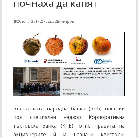
почнаха да капят
20 юни 2014
Радко Димитров
Българската народна банка (БНБ) постави
под специален надзор Корпоративна
търговска банка (КТБ), отне правата на
акционерите й и назначи квестори,