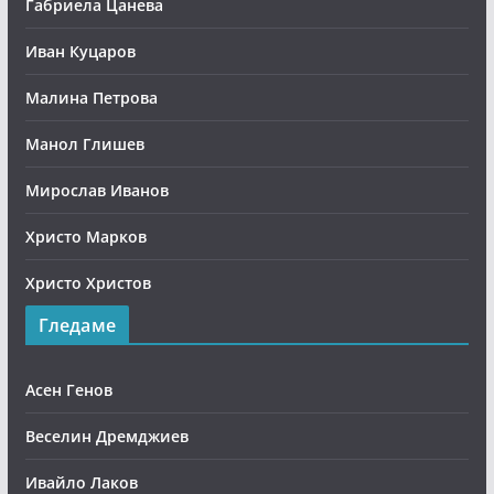
Габриела Цанева
Иван Куцаров
Малина Петрова
Манол Глишев
Мирослав Иванов
Христо Марков
Христо Христов
Гледаме
Асен Генов
Веселин Дремджиев
Ивайло Лаков