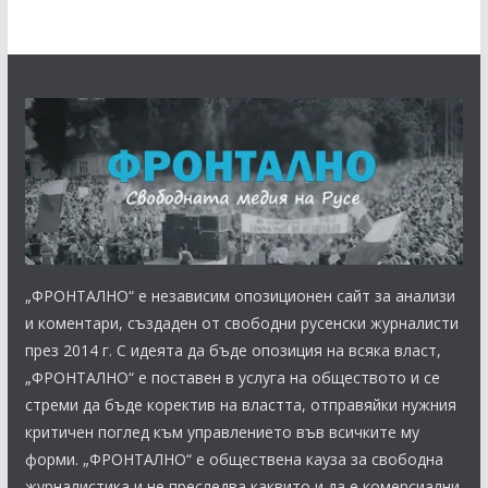
„ФРОНТАЛНО“ е независим опозиционен сайт за анализи
и коментари, създаден от свободни русенски журналисти
през 2014 г. С идеята да бъде опозиция на всяка власт,
„ФРОНТАЛНО“ е поставен в услуга на обществото и се
стреми да бъде коректив на властта, отправяйки нужния
критичен поглед към управлението във всичките му
форми. „ФРОНТАЛНО“ е обществена кауза за свободна
журналистика и не преследва каквито и да е комерсиални