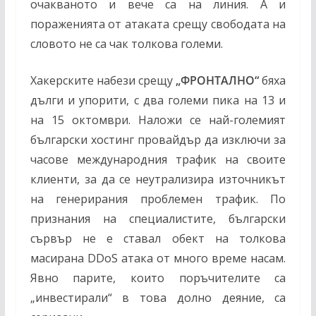
очакваното и вече са на линия. А и
пораженията от атаката срещу свободата на
словото не са чак толкова големи.
Хакерските набези срещу
„ФРОНТАЛНО“
бяха
дълги и упорити, с два големи пика на 13 и
на 15 октомври. Наложи се най-големият
български хостинг провайдър да изключи за
часове международния трафик на своите
клиенти, за да се неутрализира източникът
на генерирания проблемен трафик. По
признания на специалистите, български
сървър не е ставал обект на толкова
масирана
DD
oS а
така от много време насам.
Явно парите, които поръчителите са
„инвестирали“ в това долно деяние, са