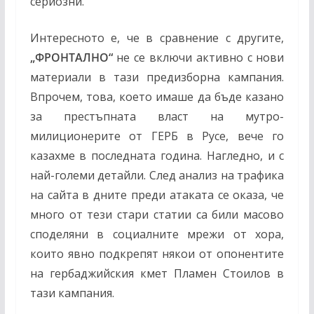
сериозни.
Интересното е, че в сравнение с другите,
„ФРОНТАЛНО“
не се включи активно с нови
материали в тази предизборна кампания.
Впрочем, това, което имаше да бъде казано
за престъпната власт на мутро-
милиционерите от ГЕРБ в Русе, вече го
казахме в последната година. Нагледно, и с
най-големи детайли. След анализ на трафика
на сайта в дните преди атаката се оказа, че
много от тези стари статии са били масово
споделяни в социалните мрежи от хора,
които явно подкрепят някои от опонентите
на гербаджийския кмет Пламен Стоилов в
тази кампания.