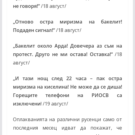
не говоря!“
/18 август/
„
Отново остра миризма на бакелит!
Подаден сигнал!“
/18 август/
„
Бакелит около Арда! Довечера аз съм на
протест. Друго не ми остава! Оставка!“
/18
август/
„
И тази нощ след 22 часа – пак остра
миризма на киселина! Не може да се диша!
Горещите телефони на РИОСВ са
изключени
! /19 август/
Оплакванията на различни русенци само от
последния месец идват да покажат, че