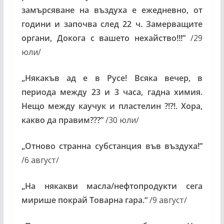
замърсяване на въздуха е ежедневно, от
години и започва след 22 ч. Замерващите
органи, Докога с вашето нехайство!!!”
/
29
юли/
„
Някакъв ад е в Русе! Всяка вечер, в
периода между 23 и 3 часа, гадна химия.
Нещо между каучук и пластелин ?!?!. Хора,
какво да правим???”
/30 юли/
„
Отново странна субстанция във въздуха!”
/6 август/
„
На някакви масла/нефтопродукти сега
мирише покрай Товарна гара.“
/9 август/