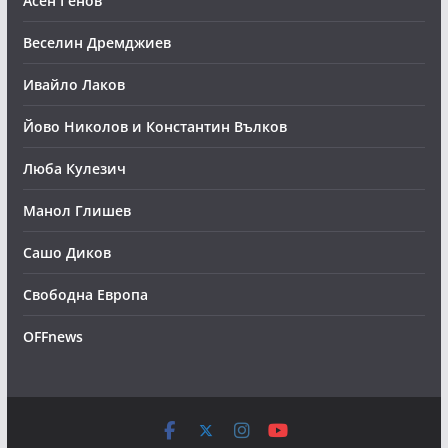
Асен Генов
Веселин Дремджиев
Ивайло Лаков
Йово Николов и Константин Вълков
Люба Кулезич
Манол Глишев
Сашо Диков
Свободна Европа
OFFnews