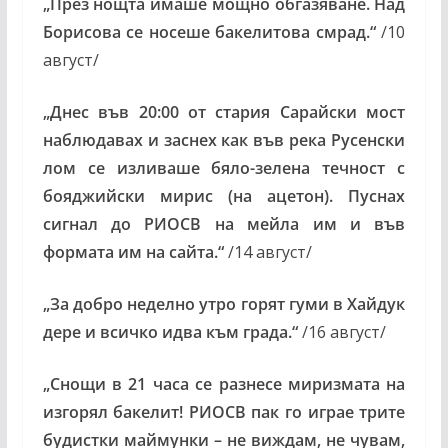
„
През нощта имаше мощно обгазяване. Над
Борисова се носеше бакелитова смрад.“
/10
август/
„
Днес във 20:00 от стария Сарайски мост
наблюдавах и заснех как във река Русенски
лом се изливаше бяло-зелена течност с
бояджийски мирис (на ацетон). Пуснах
сигнал до РИОСВ на мейла им и във
формата им на сайта.“
/14 август/
„
За добро неделно утро горят гуми в Хайдук
дере и всичко идва към града.“
/16 август/
„
Снощи в 21 часа се разнесе миризмата на
изгорял бакелит! РИОСВ пак го играе трите
будистки маймунки – не виждам, не чувам,