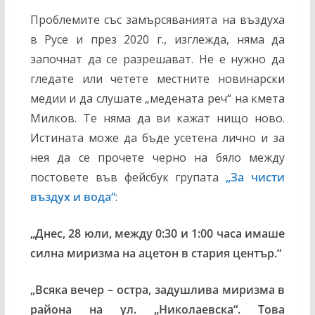
Проблемите със замърсяванията на въздуха
в Русе и през 2020 г., изглежда, няма да
започнат да се разрешават. Не е нужно да
гледате или четете местните новинарски
медии и да слушате „медената реч“ на кмета
Милков. Те няма да ви кажат нищо ново.
Истината може да бъде усетена лично и за
нея да се прочете черно на бяло между
постовете във фейсбук групата
„За чисти
въздух и вода“
:
„Днес, 28 юли, между 0:30 и 1:00 часа имаше
силна миризма на ацетон в стария център.“
„Всяка вечер – остра, задушлива миризма в
района на ул. „Николаевска“. Това