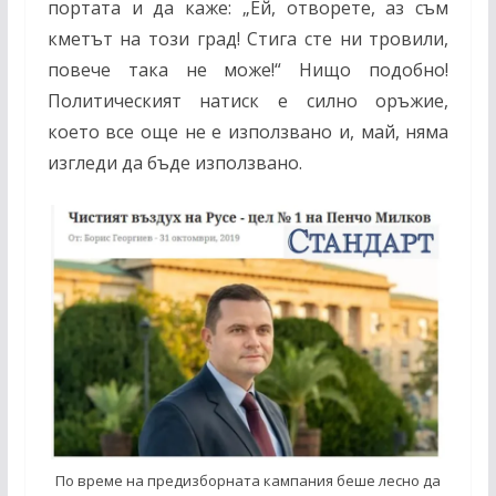
портата и да каже: „Ей, отворете, аз съм
кметът на този град! Стига сте ни тровили,
повече така не може!“ Нищо подобно!
Политическият натиск е силно оръжие,
което все още не е използвано и, май, няма
изгледи да бъде използвано.
По време на предизборната кампания беше лесно да