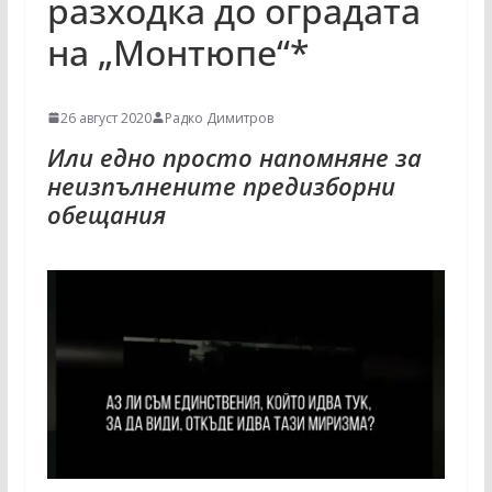
разходка до оградата
на „Монтюпе“*
26 август 2020
Радко Димитров
Или едно просто напомняне за
неизпълнените предизборни
обещания