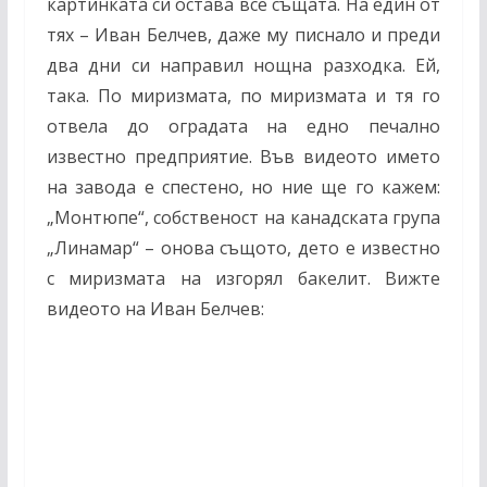
картинката си остава все същата. На един от
тях – Иван Белчев, даже му писнало и преди
два дни си направил нощна разходка. Ей,
така. По миризмата, по миризмата и тя го
отвела до оградата на едно печално
известно предприятие. Във видеото името
на завода е спестено, но ние ще го кажем:
„Монтюпе“, собственост на канадската група
„Линамар“ – онова същото, дето е известно
с миризмата на изгорял бакелит. Вижте
видеото на Иван Белчев: