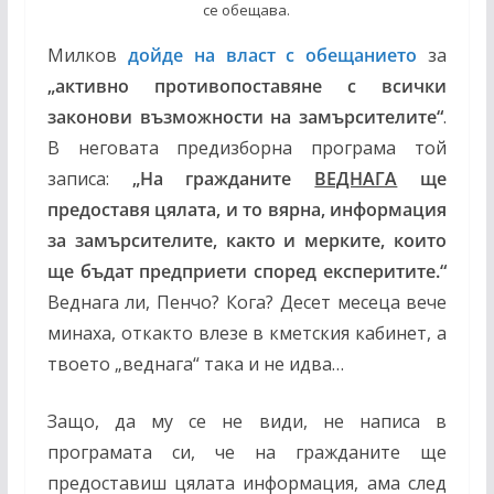
се обещава.
Милков
дойде на власт с обещанието
за
„активно противопоставяне с всички
законови възможности на замърсителите“
.
В неговата предизборна програма той
записа:
„На гражданите
ВЕДНАГА
ще
предоставя цялата, и то вярна, информация
за замърсителите, както и мерките, които
ще бъдат предприети според експеритите.“
Веднага ли, Пенчо? Кога? Десет месеца вече
минаха, откакто влезе в кметския кабинет, а
твоето „веднага“ така и не идва…
Защо, да му се не види, не написа в
програмата си, че на гражданите ще
предоставиш цялата информация, ама след