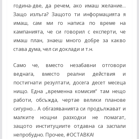
година-две, да речем, ако имаш желание…
Защо излъга? Защото ти информацията я
имаш, сам ми го написа по време на
кампанията, че си говорил с експерти, че
имаш план, знаеш много добре за какво
става дума, чел си доклади и т.н.
Само че, вместо незабавни отговори
веднага, вместо реални действия и
постигнати резултати, досега десет месеца
нищо. Една „временна комисия“ там нещо
работи, обсъжда, чертае велики планове
сигурно… А обгазяванията си продължават и
малките нощни разходки не помагат,
защото институциите отдавна са заспали
непробудно. Прочее,
#
ОСТАВКА!