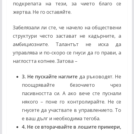
подкрепата на тези, за чието благо се
жертва. Не го оставяйте.
Забелязали ли сте, че начело на обществени
структури често застават не кадърните, а
амбициозните. Талантът не иска да
управлява и по-скоро се гнуси да го прави, а
наглостта копнее. Затова –
3. Не пускайте наглите
да ръководят. Не
поощрявайте безочието чрез
пасивността си. А ако вече сте пуснали
някого – поне го контролирайте. Не се
гнусете да участвате в управлението. То
е ваш дълг и необходима тегоба.
4. Не се вторачвайте в лошите примери,