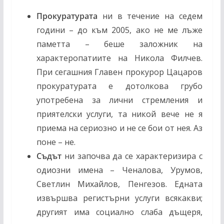
Прокуратурата
ни в течение на седем
години – до към 2005, ако не ме лъже
паметта – беше заложник на
характеропатиите на Никола Филчев.
При сегашния Главен прокурор Цацаров
прокуратурата е дотолкова грубо
употребена за лични стремления и
приятелски услуги, та никой вече не я
приема на сериозно и не се бои от нея. Аз
поне – не.
Съдът
ни започва да се характеризира с
одиозни имена – Ченалова, Урумов,
Светлин Михайлов, Пенгезов. Едната
извършва регистърни услуги всякакви;
другият има социално слаба дъщеря,