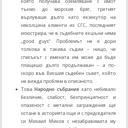
която получава оземляване с имот
тъкмо до морския бряг, третият
върлуваше дълго като екзекутор на
няколцина клиенти из СГС, последният
илюстрира, че в съдебните екшъни няма
„good guys“. Проблемът не е дори
толкова в такива съдии – нищо, че
списъкът с имената им може да бъде
плащешо дълго продължаван – а по-
скоро във Висшия съдебен съвет, който
не вижда проблем в описаното.
Това
Народно събрание
като небивало
безличие, слабост, безпринципност и
опазеност с метални заграждения ще
остане в историята още и с председателя
си Михаил Миков с незабравимата му