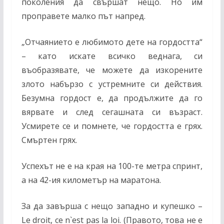
поколения да свършат нещо. Но им
проправете малко път напред.
„Отчаянието е любимото дете на гордостта“
– като искате всичко веднага, си
въобразявате, че можете да изкорените
злото набързо с устремните си действия.
Безумна гордост е, да продължите да го
вярвате и след сегашната си възраст.
Усмирете се и помнете, че гордостта е грях.
Смъртен грях.
Успехът не е на края на 100-те метра спринт,
а на 42-ия километър на маратона.
За да завърша с нещо западно и купешко –
Le droit, ce n`est pas la loi. (Правото, това не е