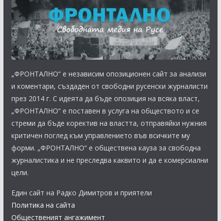
„ФРОНТАЛНО“ е независим опозиционен сайт за анализи
и коментари, създаден от свободни русенски журналисти
през 2014 г. С идеята да бъде опозиция на всяка власт,
„ФРОНТАЛНО“ е поставен в услуга на обществото и се
стреми да бъде коректив на властта, отправяйки нужния
критичен поглед към управлението във всичките му
форми. „ФРОНТАЛНО“ е обществена кауза за свободна
журналистика и не преследва каквито и да е комерсиални
цели.
Един сайт на Радко Димитров и приятели
Политика на сайта
Общественият ангажимент