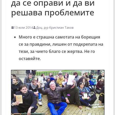
да се оправи и да ви
решава проблемите
13 юли 2014
Доц. д-р Кристиан Таков
Mного е страшна самотата на борещия
се за правдини, лишен от подкрепата на
тези, за чието благо се жертва. Не го
оставяйте.