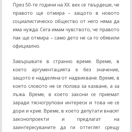
През 50-те години на ХХ. век се твърдеше, че
правото ще отмира – защото в новото
социалистическо общество от него няма да
има нужда. Сега имам чувството, че правото
пак ще отмира – само дето не са го обявили
официално.
Завършвате в странно време. Време, в
което аргументацията е без значение,
защото е надделяна от надвикване. Време, в
което словото не се ползва за казване, а за
лъжа. Време, в което закони се приемат
заради тясногрупови интереси и това не се
дори и крие. Време, в което депутати внасят
законопроекти и предлагат на
заинтересуваните да ги оттеглят срещу