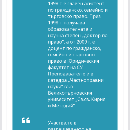
1998 г. е главен асистент
по гражданско, семейно и
търговско право. През
1998 г. получава
образователната и
научна степен „доктор по
право“, а от 2009 г. е
доцент по гражданско,
семейно и търговско
право в Юридическия
факултет на СУ.
Преподавател е и в
катедра „Частноправни
науки“ във
Великотърновския
унивеситет „Св.св. Кирил
и Методий“.
Участвал е в
разрешаването на