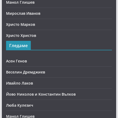
Манол Глишев
Мирослав Иванов
Христо Марков
Христо Христов
Гледаме
Асен Генов
Веселин Дремджиев
Ивайло Лаков
Йово Николов и Константин Вълков
Люба Кулезич
Манол Глишев