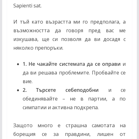
Sapienti sat.
И тъй като възрастта ми го предполага, а
възможността да говоря пред вас ме
изкушава, ще си позволя да ви досадя с
няколко препоръки.
1. Не чакайте системата да се оправи
и
да ви решава проблемите. Пробвайте се
вие.
2. Търсете себеподобни
и се
обединявайте – не в партии, а по
симпатии и активна подкрепа.
Защото много е страшна самотата на
борещия се за правдини, лишен от