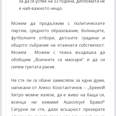
за да се успее на 33 години, дипломата не
е най-важното нещо.
Можем да продължим с политическите
партии, средното образование, болниците,
футболните отбори, детските градини и
общото събрание на етажната собственост.
Можем . Можем с тежка въздишка да
обобщим „Всичките са маскари“ и да си
сипем третата ракия.
Не сте ли се обаче замисляли за едни думи,
написани от Алеко Константинов – „Брееей!
Хитро момче излезе, да е живо на баща си,
всинца ни измами! Ашколсун! Браво!“
Сигурни ли сте, дали всъщност презирате