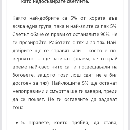
като недосъзирате светлите.
Както най-добрите са 5% от хората във
всяка една група, така и най-злите са пак 5%.
Светът обаче се прави от останалите 90%. Не
ги презирайте. Работете с тях и за тях. Най-
добрите ще се справят или – което е по-
вероятно – ще загинат (знаем, че открай
време най-свестните са ги посвещавали на
боговете, защото този лош свят не е бил
достоен за тях). Най-лошите 5% ще останат
непоправими и смъртта ще ги завари, преди
да се покаят. Не ги оставяйте да задават
тона.
5. Правете, което трябва, да става,