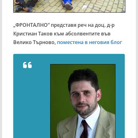
„ФРОНТАЛНО“ представя реч на доц. д-р
Кристиан Таков към абсолвентите във
Велико Търново,
поместена в неговия блог