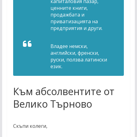
капиталовия пазар,
ценните книги,
продажбата и
приватизацията на
предприятия и други.
Владее немски,
английски, френски,
руски, ползва латински
език.
Към абсолвентите от
Велико Търново
Скъпи колеги,