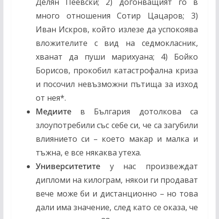
Делян Пеевски; 2) догонващият го в
много отношения Сотир Цацаров; 3)
Иван Искров, който излезе да успокоява
вложителите с вид на седмокласник,
хванат да пуши марихуана; 4) Бойко
Борисов, прокобил катастрофална криза
и посочил невъзможни пътища за изход
от нея*.
Медиите
в България дотолкова са
злоупотребили със себе си, че са загубили
влиянието си – което макар и малка и
тъжна, е все някаква утеха.
Университетите
у нас произвеждат
дипломи на килограм, някои ги продават
вече може би и дистанционно – но това
дали има значение, след като се оказа, че