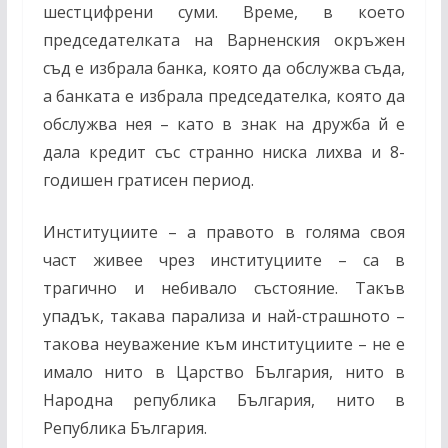
шестцифрени суми. Време, в което
председателката на Варненския окръжен
съд е избрала банка, която да обслужва съда,
а банката е избрала председателка, която да
обслужва нея – като в знак на дружба й е
дала кредит със странно ниска лихва и 8-
годишен гратисен период.
Институциите – а правото в голяма своя
част живее чрез институциите – са в
трагично и небивало състояние. Такъв
упадък, такава парализа и най-страшното –
такова неуважение към институциите – не е
имало нито в Царство България, нито в
Народна република България, нито в
Република България.