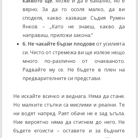
каквото ще.
Може и да е банално, но е
вярно. За да го осоля малко, да ви
споделя, какво казваше Съдия Румен
Янков – „Като не знаеш, какво да
направиш, приложи закона.“
6. Не чакайте бързи плодове
от усилията
си. Често от стремежа ви ще излезе нещо
много по-различно от очакваното.
Радвайте му се. Не бъдете в плен на
предварителните си представи.
Не искайте всичко и веднага. Няма да стане.
Но малките стъпки са мислими и реални. Те
ни водят напред. Раят обаче не е зад ъгъла.
Ние вероятно няма да стигнем до него. Не
бъдете егоисти – оставете и за бъдните