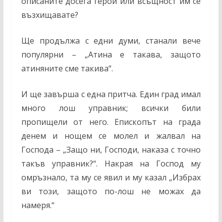
описаните досега герои или всъщност им се
възхищавате?
Ще продължа с едни думи, станали вече
популярни – „Атина е такава, защото
атиняните сме такива“.
И ще завърша с една притча. Един град имал
много лош управник; всички били
пропищели от него. Епископът на града
денем и нощем се молел и жалвал на
Господа – „Защо ни, Господи, наказа с точно
такъв управник?“. Накрая на Господ му
омръзнало, та му се явил и му казал „Избрах
ви този, защото по-лош не можах да
намеря.“