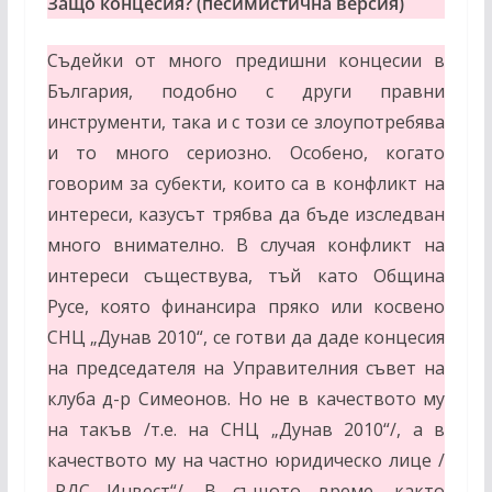
Защо концесия? (песимистична версия)
Съдейки от много предишни концесии в
България, подобно с други правни
инструменти, така и с този се злоупотребява
и то много сериозно. Особено, когато
говорим за субекти, които са в конфликт на
интереси, казусът трябва да бъде изследван
много внимателно. В случая конфликт на
интереси съществува, тъй като Община
Русе, която финансира пряко или косвено
СНЦ „Дунав 2010“, се готви да даде концесия
на председателя на Управителния съвет на
клуба д-р Симеонов. Но не в качеството му
на такъв /т.е. на СНЦ „Дунав 2010“/, а в
качеството му на частно юридическо лице /
„РДС Инвест“/. В същото време, както