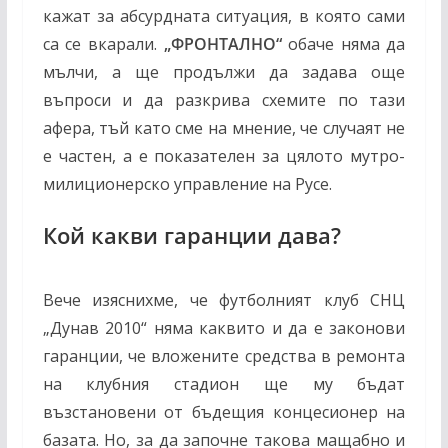
кажат за абсурдната ситуация, в която сами
са се вкарали.
„ФРОНТАЛНО“
обаче няма да
мълчи, а ще продължи да задава още
въпроси и да разкрива схемите по тази
афера, тъй като сме на мнение, че случаят не
е частен, а е показателен за цялото мутро-
милиционерско управление на Русе.
Кой какви гаранции дава?
Вече изяснихме, че футболният клуб СНЦ
„Дунав 2010“ няма каквито и да е законови
гаранции, че вложените средства в ремонта
на клубния стадион ще му бъдат
възстановени от бъдещия концесионер на
базата. Но, за да започне такова мащабно и