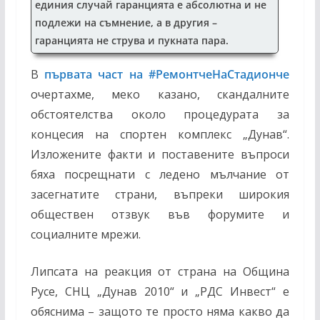
единия случай гаранцията е абсолютна и не
подлежи на съмнение, а в другия –
гаранцията не струва и пукната пара.
В
първата част на #РемонтчеНаСтадионче
очертахме, меко казано, скандалните
обстоятелства около процедурата за
концесия на спортен комплекс „Дунав“.
Изложените факти и поставените въпроси
бяха посрещнати с ледено мълчание от
засегнатите страни, въпреки широкия
обществен отзвук във форумите и
социалните мрежи.
Липсата на реакция от страна на Община
Русе, СНЦ „Дунав 2010“ и „РДС Инвест“ е
обяснима – защото те просто няма какво да