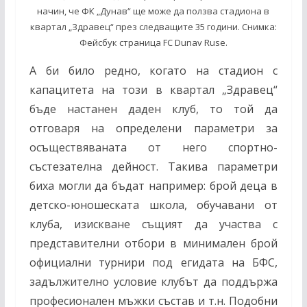
начин, че ФК „Дунав“ ще може да ползва стадиона в
квартал „Здравец“ през следващите 35 години. Снимка:
Фейсбук страница FC Dunav Ruse.
А би било редно, когато на стадион с
капацитета на този в квартал „Здравец“
бъде настанен даден клуб, то той да
отговаря на определени параметри за
осъществяваната от него спортно-
състезателна дейност. Такива параметри
биха могли да бъдат например: брой деца в
детско-юношеската школа, обучавани от
клуба, изискване същият да участва с
представителни отбори в минимален брой
официални турнири под егидата на БФС,
задължително условие клубът да поддържа
професионален мъжки състав и т.н. Подобни