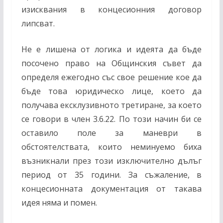
изисквания в концесионния договор
липсват.
Не е лишена от логика и идеята да бъде
посочено право на Общинския съвет да
определя ежегодно със свое решение кое да
бъде това юридическо лице, което да
получава ексклузивното третиране, за което
се говори в член 3.6.22. По този начин би се
оставило поле за маневри в
обстоятелствата, които неминуемо биха
възникнали през този изключително дълъг
период от 35 години. За съжаление, в
концесионната документация от такава
идея няма и помен.