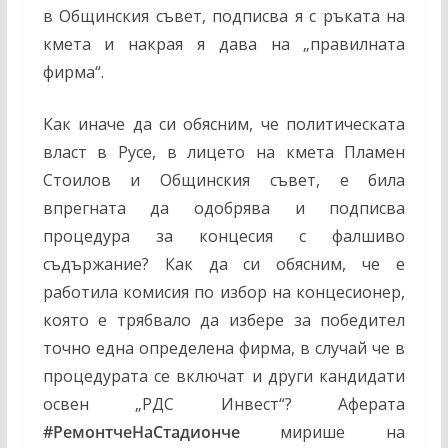
в Общинския съвет, подписва я с ръката на
кмета и накрая я дава на „правилната
фирма“.
Как иначе да си обясним, че политическата
власт в Русе, в лицето на кмета Пламен
Стоилов и Общинския съвет, е била
впрегната да одобрява и подписва
процедура за концесия с фалшиво
съдържание? Как да си обясним, че е
работила комисия по избор на концесионер,
която е трябвало да избере за победител
точно една определена фирма, в случай че в
процедурата се включат и други кандидати
освен „РДС Инвест“? Аферата
#РемонтчеНаСтадионче
мирише на