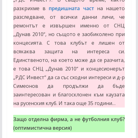
разкрихме в
предишната част
на нашето
разследване, от всички данни личи, че
ремонтът е извършен именно от СНЦ
„Дунав 2010“, но същото е заобиколено при
концесията. С това клубът е лишен от
всякаква защита на интереса си.
Единственото, на което може да се разчита,
е това СНЦ „Дунав 2010“ и концесионерът
„РДС Инвест“ да са със сходни интереси и д-р
Симеонов да продължи да бъде
заинтересован и благосклонен към каузата
на русенския клуб. И така още 35 години…
Защо отделна фирма, а не футболния клуб?
(оптимистична версия)