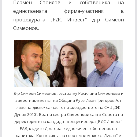
Пламен Стоилов и собственика на
единствената фирма-участник в
процедурата „РДС Инвест“ д-р Симеон
Симеонов.
Д-р Симеон Симеонов, сестра му Росилина Симеонова и
заместник-кметът на Община Русе Иван Григоров /от
ляво на дясно/ са част от ръковдоството на СНЦ „ФК
Дунав 2010“. Брат и сестра Симеонови са и в Съвета на
директорите на кандидат-концесионера „РДС Инвест“
ЕАД, където Доктора е едноличен собственик на
капитала. Концесията за спортен комплекс „Дунав“ е