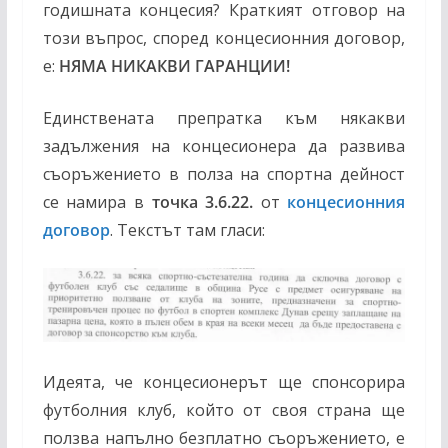
годишната концесия? Краткият отговор на
този въпрос, според концесионния договор,
е:
НЯМА НИКАКВИ ГАРАНЦИИ!
Единствената препратка към някакви
задължения на концесионера да развива
съоръжението в полза на спортна дейност
се намира в
точка 3.6.22.
от
концесионния
договор
. Текстът там гласи:
Идеята, че концесионерът ще спонсорира
футболния клуб, който от своя страна ще
ползва напълно безплатно съоръжението, е