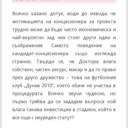
Всичко казано дотук, води до извода, че
мотивацията на концесионера за проекта
трудно може да бъде чисто икономическа и
най-вероятно зад нея стоят други идеи и
съображения. Самото поведение на
кандидат-концесионера също изглежда
странно. Твърди се, че Доктора влага
собствен, частен ресурс, макар и да го прави
през друго дружество – това на футболния
клуб „Дунав 2010“, което обаче не участва в
процедурата. Всичко звучи чудесно, но
първо трябва да си зададем въпроса: кой
влага такива инвестиции в стадион, който е
все още с неуреден статут?