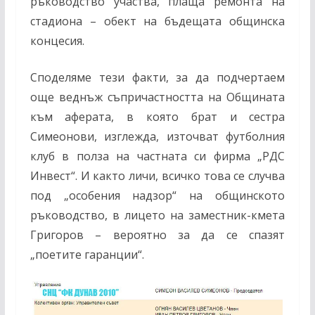
ръководство участва, плаща ремонта на
стадиона – обект на бъдещата общинска
концесия.
Споделяме тези факти, за да подчертаем
още веднъж съпричастността на Общината
към аферата, в която брат и сестра
Симеонови, изглежда, източват футболния
клуб в полза на частната си фирма „РДС
Инвест“. И както личи, всичко това се случва
под „особения надзор“ на общинското
ръководство, в лицето на заместник-кмета
Григоров – вероятно за да се спазят
„поетите гаранции“.