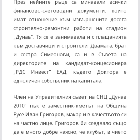
През нейните ръце са минавали всички
финансово-счетоводни документи, които
имат отношение към извършените досега
строително-ремонтни работи на стадион
„Дунав“. Тя се е занимавала и с плащанията
към доставчици и строители. Двамата, брат
и сестра Симеонови, са и в Съвета на
директорите на кандидат-концесионера
„РДС Инвест“ ЕАД, където Доктора е
едноличен собственик на капитала.
Член на Управителния съвет на СНЦ „Дунав
2010“ пък е заместник-кметът на Община
Русе
Иван Григоров
, макар и в качеството си
на частно лице. Григоров би следвало също
да е много добре наясно, че клубът, в чието