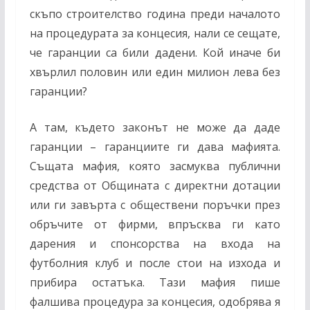
скъпо строителство година преди началото
на процедурата за концесия, нали се сещате,
че гаранции са били дадени. Кой иначе би
хвърлил половин или един милион лева без
гаранции?
А там, където законът не може да даде
гаранции – гаранциите ги дава мафията.
Същата мафия, която засмуква публични
средства от Общината с директни дотации
или ги завърта с обществени поръчки през
обръчите от фирми, впръсква ги като
дарения и спонсорства на входа на
футболния клуб и после стои на изхода и
прибира остатъка. Тази мафия пише
фалшива процедура за концесия, одобрява я