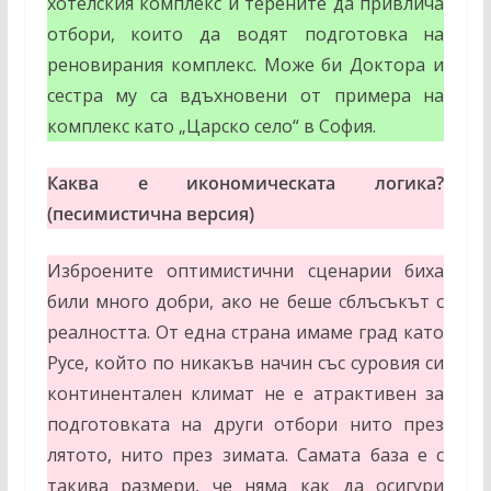
хотелския комплекс и терените да привлича
отбори, които да водят подготовка на
реновирания комплекс. Може би Доктора и
сестра му са вдъхновени от примера на
комплекс като „Царско село“ в София.
Каква е икономическата логика?
(песимистична версия)
Изброените оптимистични сценарии биха
били много добри, ако не беше сблъсъкът с
реалността. От една страна имаме град като
Русе, който по никакъв начин със суровия си
континентален климат не е атрактивен за
подготовката на други отбори нито през
лятото, нито през зимата. Самата база е с
такива размери, че няма как да осигури