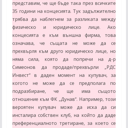
представим, че ще бъде така през всичките
35 години на концесията. Тук задължително
трябва да наблегнем за разликата между
физическо и юридическо лице. Ако
концесията е към външна фирма, това
означава, че същата не може да се
прехвърля към друго юридическо лице, но
няма сила, която да попречи на д-р
Симеонов да продаде/прехвърли „РДС
Инвест“ в даден момент на купувач, за
когото не може да се предполага по
подразбиране, че ще има същото
отношение към ФК „Дунав“. Например, този
вероятен купувач може да иска да си
инсталира собствен клуб, на който да даде
преференциалното третиране, за което се