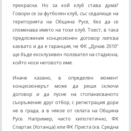
прекрасна. Но за кой клуб става дума?
Говори се за футболен клуб, със седалище на
територията на Община Русе, без да се
споменава името на този клуб. Тоест, в така
предложения концесионен договор липсва
каквато и да е гаранция, че ФК „Дунав 2010“
ще бъде ексклузивен ползвател на стадиона,
който носи неговото име.
Иначе казано, в определен момент
концесионерът може да реши сключи
договор и да пусне на стопанисваното
съоръжение друг отбор, с регистрация дори
не в града, а в някое от селата на Община
Русе. Например, чисто хипотетично, ФК
Спартак (Хотанца) или ФК Приста (кв. Средна