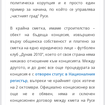
политическа корупция и е просто един
пример за начина, по който се управлява
„частният град“ Русе.
В крайна сметка, имаме строителство –
обект на бъдеща концесия, извършено
върху общинска собственост и платено за
сметка на едно юридическо лице – футболен
клуб „Дунав 2010“, което от своя страна няма
никакво отношение към концесията. Между
другото, и до днес все още процедурата за
концесия е с
отворен статус в Националния
регистър
, въпреки че крайният срок изтече
на 2 октомври. Официално концесионер все
още не е обявен, няма и сключен
концесионен договор между кмета на Русе