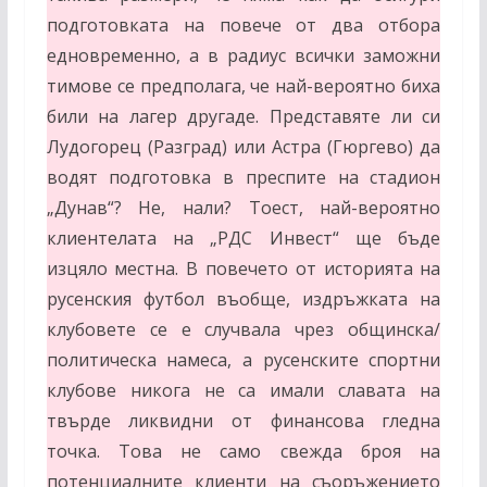
подготовката на повече от два отбора
едновременно, а в радиус всички заможни
тимове се предполага, че най-вероятно биха
били на лагер другаде. Представяте ли си
Лудогорец (Разград) или Астра (Гюргево) да
водят подготовка в преспите на стадион
„Дунав“? Не, нали? Тоест, най-вероятно
клиентелата на „РДС Инвест“ ще бъде
изцяло местна. В повечето от историята на
русенския футбол въобще, издръжката на
клубовете се е случвала чрез общинска/
политическа намеса, а русенските спортни
клубове никога не са имали славата на
твърде ликвидни от финансова гледна
точка. Това не само свежда броя на
потенциалните клиенти на съоръжението