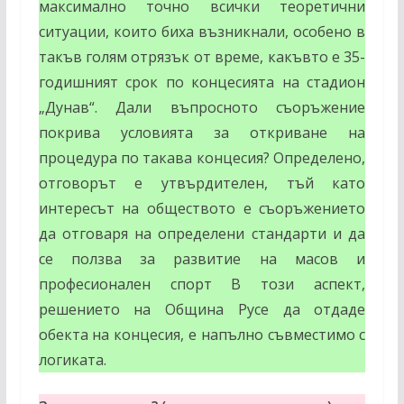
максимално точно всички теоретични
ситуации, които биха възникнали, особено в
такъв голям отрязък от време, какъвто е 35-
годишният срок по концесията на стадион
„Дунав“. Дали въпросното съоръжение
покрива условията за откриване на
процедура по такава концесия? Определено,
отговорът е утвърдителен, тъй като
интересът на обществото е съоръжението
да отговаря на определени стандарти и да
се ползва за развитие на масов и
професионален спорт В този аспект,
решението на Община Русе да отдаде
обекта на концесия, е напълно съвместимо с
логиката.