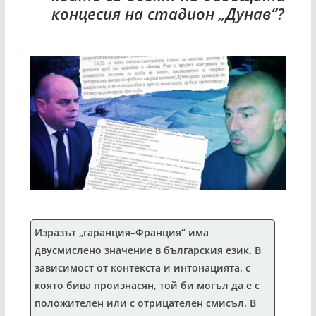
концесия на стадион „Дунав“?
Изразът „гаранция–Франция“ има
двусмислено значение в българския език. В
зависимост от контекста и интонацията, с
която бива произнасян, той би могъл да е с
положителен или с отрицателен смисъл. В