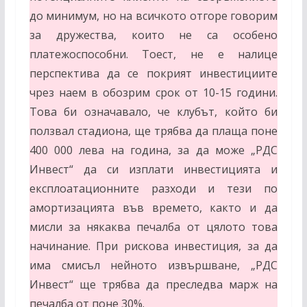
до минимум, но на всичкото отгоре говорим
за дружества, които не са особено
платежоспособни. Тоест, не е налице
перспектива да се покрият инвестициите
чрез наем в обозрим срок от 10-15 години.
Това би означавало, че клубът, който би
ползвал стадиона, ще трябва да плаща поне
400 000 лева на година, за да може „РДС
Инвест“ да си изплати инвестицията и
експлоатационните разходи и тези по
амортизацията във времето, както и да
мисли за някаква печалба от цялото това
начинание. При рискова инвестиция, за да
има смисъл нейното извършване, „РДС
Инвест“ ще трябва да преследва марж на
печалба от поне 30%.