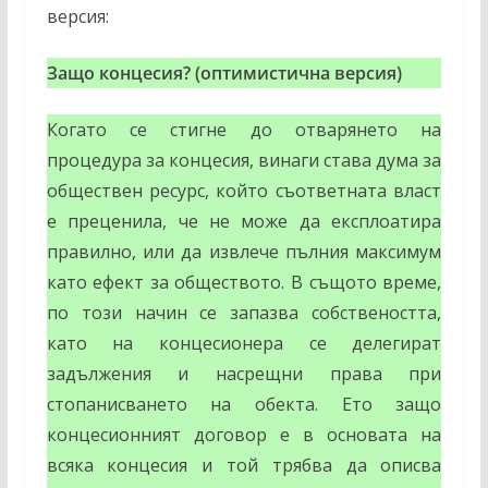
версия:
Защо концесия? (оптимистична версия)
Когато се стигне до отварянето на
процедура за концесия, винаги става дума за
обществен ресурс, който съответната власт
е преценила, че не може да експлоатира
правилно, или да извлече пълния максимум
като ефект за обществото. В същото време,
по този начин се запазва собствеността,
като на концесионера се делегират
задължения и насрещни права при
стопанисването на обекта. Ето защо
концесионният договор е в основата на
всяка концесия и той трябва да описва