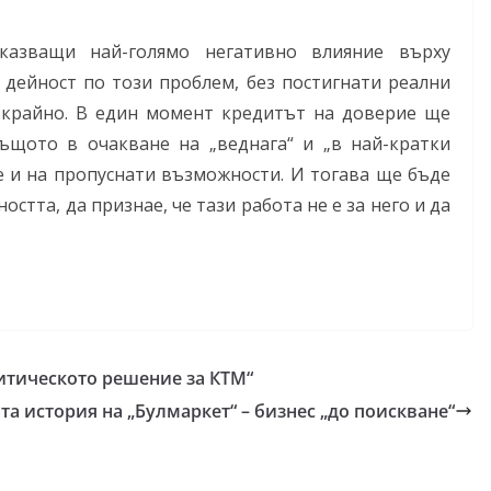
казващи най-голямо негативно влияние върху
 дейност по този проблем, без постигнати реални
зкрайно. В един момент кредитът на доверие ще
ъщото в очакване на „веднага“ и „в най-кратки
е и на пропуснати възможности. И тогава ще бъде
стта, да признае, че тази работа не е за него и да
литическото решение за КТМ“
та история на „Булмаркет“ – бизнес „до поискване“