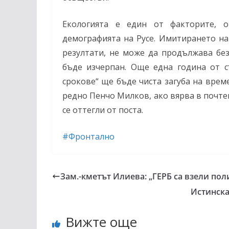
Екологията е един от факторите, о
демографията на Русе. Имитирането на
резултати, не може да продължава бе
бъде изчерпан. Още една година от с
срокове“ ще бъде чиста загуба на врем
редно Пенчо Милков, ако вярва в почтено
се оттегли от поста.
#
Фронтално
Зам.-кметът Илиева: „ГЕРБ са взели по
Истинска
Вижте още