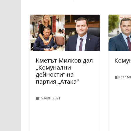
Кметът Милков дал
Кому
„Комунални
дейности“ на
9 септ
партия „Атака“
19 юли 2021