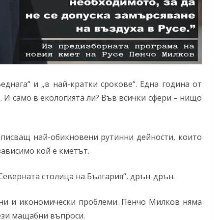
днага“ и „в най-кратки срокове“. Една година от
. И само в екологията ли? Във всички сфери – нищо
описващ най-обикновени рутинни дейности, които
ависимо кой е кметът.
„Северната столица на България“, дрън-дрън.
ични и икономически проблеми. Пенчо Милков няма
тези мащабни въпроси.