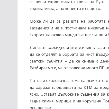
се реши екологичната криза на Русе –
година мина, а пожението е същото.
Може ли да се разчита на работата 
заседания и не е постигнала никакъв 
скорост на охлюв мандатът ще свърши б
Липсват всекидневните усилия в тази п
да се отделят в борбата за чист възду
светски събития – да се снима с дечи
Разбираемо е, че от толкова много ПР не
По тази екологична тема на всичкото о
да хариже площадката на КТМ за вред
ясно. Остават дълбоките съмнения за к
гадна химия, мирише и на корупция. Тов
осъществи.