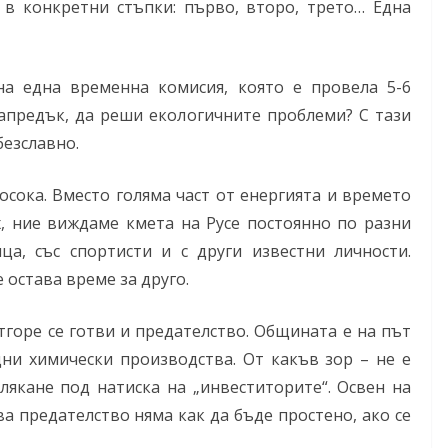
 в конкретни стъпки: първо, второ, трето… Една
на една временна комисия, която е провела 5-6
напредък, да реши екологичните проблеми? С тази
езславно.
осока. Вместо голяма част от енергията и времето
х, ние виждаме кмета на Русе постоянно по разни
ца, със спортисти и с други известни личности.
 остава време за друго.
тгоре се готви и предателство. Общината е на път
ни химически производства. От какъв зор – не е
лякане под натиска на „инвеститорите“. Освен на
а предателство няма как да бъде простено, ако се