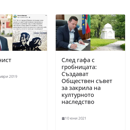
нист
След гафа с
гробницата:
Създават
ември 2019
Обществен съвет
за закрила на
културното
наследство
10 юни 2021