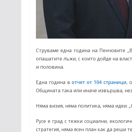
Струваме една година на Пенчовите „Ве
опашатите лъжи, с които дойде на власт
и половина.
Една година в
отчет от 104 страници
, 
Общината така или иначе извършва, нез
Няма визия, няма политика, няма идеи. 
Русе е град с тежки социални, еколог
стратегия, няма ясен план как да реши 