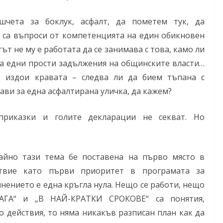
шчета за боклук, асфалт, да пометем тук, да
 са въпроси от компетенцията на един обикновен
т не му е работата да се занимава с това, камо ли
 са едни прости задължения на общинските власти…
ят издои кравата – следва ли да бием тъпана с
ави за една асфалтирана уличка, да кажем?
приказки и голите декларации не секват. Но
чайно тази тема бе поставена на първо място в
ствие като първи приоритет в програмата за
нението е една кръгла нула. Нещо се работи, нещо
АГА“ и „В НАЙ-КРАТКИ СРОКОВЕ“ са понятия,
 действия, то няма никакъв разписан план как да