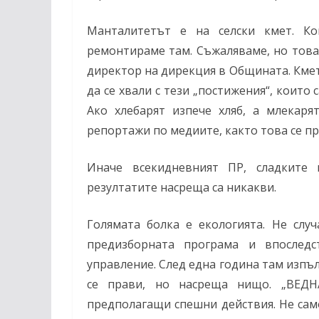
Манталитетът е на селски кмет. Ко
ремонтираме там. Съжаляваме, но това
директор на дирекция в Общината. Кметъ
да се хвали с тези „постижения“, които
Ако хлебарят изпече хляб, а млекар
репортажи по медиите, както това се пр
Иначе всекидневният ПР, сладките 
резултатите насреща са никакви.
Голямата болка е екологията. Не слу
предизборната програма и впослед
управление. След една година там изпъл
се прави, но насреща нищо. „ВЕДН
предполагащи спешни действия. Не само