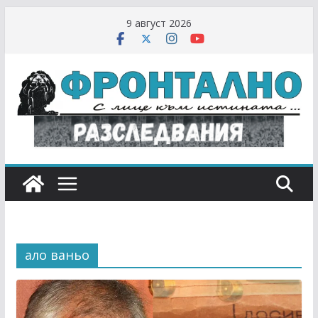
Skip
9 август 2026
to
content
ало ваньо