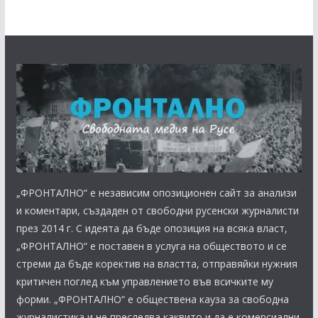
„ФРОНТАЛНО“ е независим опозиционен сайт за анализи
и коментари, създаден от свободни русенски журналисти
през 2014 г. С идеята да бъде опозиция на всяка власт,
„ФРОНТАЛНО“ е поставен в услуга на обществото и се
стреми да бъде коректив на властта, отправяйки нужния
критичен поглед към управлението във всичките му
форми. „ФРОНТАЛНО“ е обществена кауза за свободна
журналистика и не преследва каквито и да е комерсиални