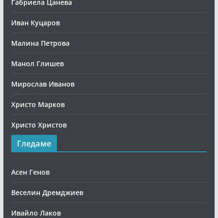
Габриела Цанева
Иван Куцаров
Малина Петрова
Манол Глишев
Мирослав Иванов
Христо Марков
Христо Христов
Гледаме
Асен Генов
Веселин Дремджиев
Ивайло Лаков