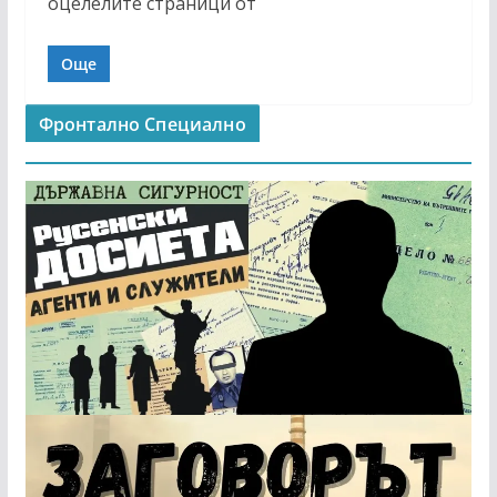
оцелелите страници от
Още
Фронтално Специално