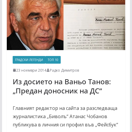
ГРАДСКИ ЛЕГЕНДИ
ТОП 10
23 ноември 2014
Радко Димитров
Из досието на Ваньо Танов:
„Предан доносник на ДС“
Главният редактор на сайта за разследваща
журналистика „Биволъ“ Атанас Чобанов
публикува в личния си профил във „Фейсбук“