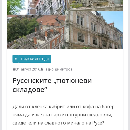
#
ГРАДСКИ ЛЕГЕНДИ
31 август 2016
Радко Димитров
Русенските „тютюневи
складове“
Дали от клечка кибрит или от кофа на багер
няма да изчезнат архитектурни шедьоври,
свидетели на славното минало на Русе?