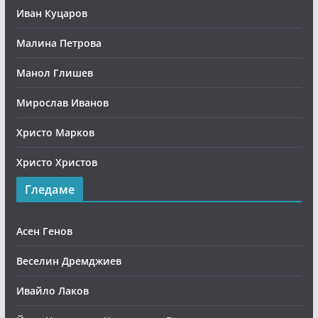
Иван Куцаров
Малина Петрова
Манол Глишев
Мирослав Иванов
Христо Марков
Христо Христов
Гледаме
Асен Генов
Веселин Дремджиев
Ивайло Лаков