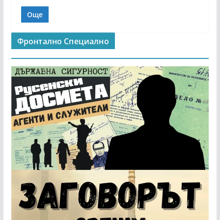
Още
Фронтално Специално