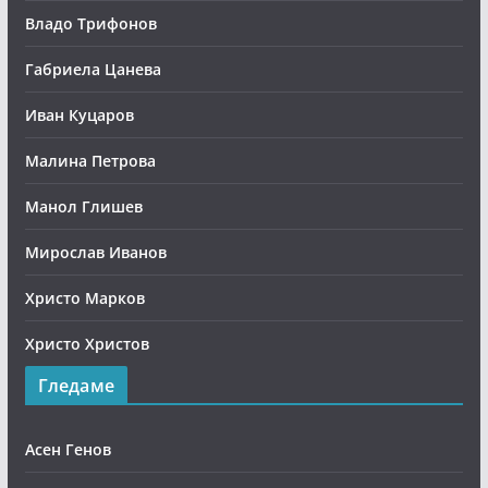
Владо Трифонов
Габриела Цанева
Иван Куцаров
Малина Петрова
Манол Глишев
Мирослав Иванов
Христо Марков
Христо Христов
Гледаме
Асен Генов