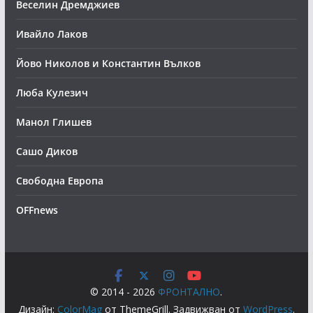
Веселин Дремджиев
Ивайло Лаков
Йово Николов и Константин Вълков
Люба Кулезич
Манол Глишев
Сашо Диков
Свободна Европа
OFFnews
© 2014 - 2026
ФРОНТАЛНО
.
Дизайн:
ColorMag
от ThemeGrill. Задвижван от
WordPress
.