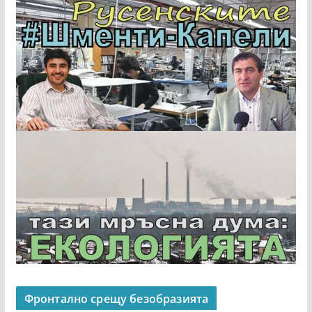
Фронтално срещу безобразията