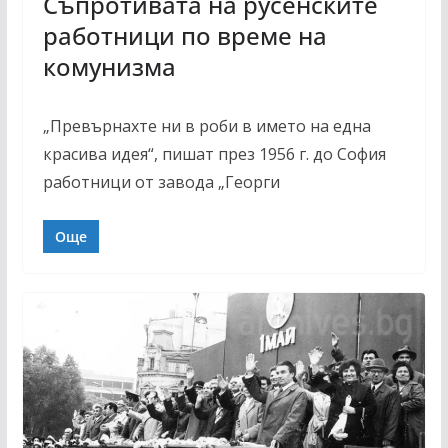
Съпротивата на русенските
работници по време на
комунизма
„Превърнахте ни в роби в името на една
красива идея“, пишат през 1956 г. до София
работници от завода „Георги
Още