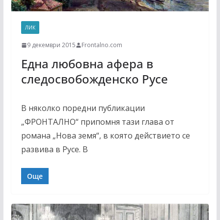
ЛИК
9 декември 2015
Frontalno.com
Една любовна афера в
следосвобожденско Русе
В няколко поредни публикации
„ФРОНТАЛНО“ припомня тази глава от
романа „Нова земя“, в която действието се
развива в Русе. В
Още