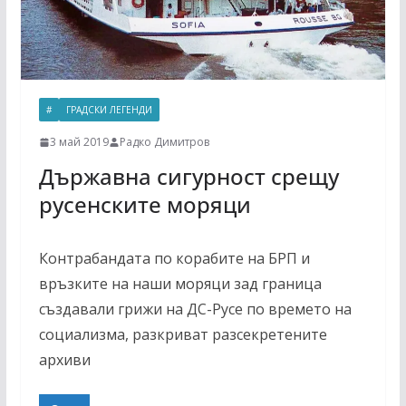
#
ГРАДСКИ ЛЕГЕНДИ
3 май 2019
Радко Димитров
Държавна сигурност срещу
русенските моряци
Контрабандата по корабите на БРП и
връзките на наши моряци зад граница
създавали грижи на ДС-Русе по времето на
социализма, разкриват разсекретените
архиви