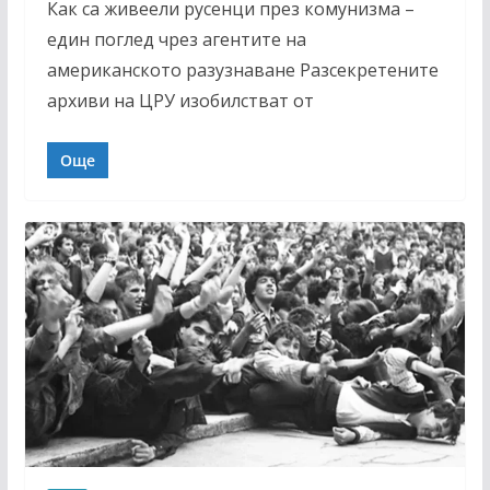
Как са живеели русенци през комунизма –
един поглед чрез агентите на
американското разузнаване Разсекретените
архиви на ЦРУ изобилстват от
Още