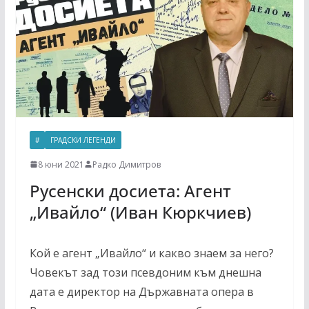
#
ГРАДСКИ ЛЕГЕНДИ
8 юни 2021
Радко Димитров
Русенски досиета: Агент
„Ивайло“ (Иван Кюркчиев)
Кой е агент „Ивайло“ и какво знаем за него?
Човекът зад този псевдоним към днешна
дата е директор на Държавната опера в