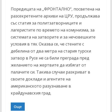
Поредицата на „ФРОНТАЛНО“, посветена на
разсекретените архиви на ЦРУ, продължава
със статия за политзатворниците и
лагеристите по времето на комунизма, за
системата на затворите и за нечовешките
условия в тях. Оказва се, че стените с
дебелина от два метра на стария турски
затвор в Русе не са били преграда пред
желанието на жертвите да избягат от
палачите си. Такива случаи разкриват в
своите доклади и агентите на
американското разузнаване в
крайдунавския град.
Още