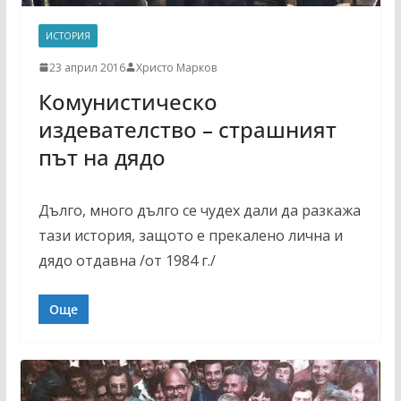
ИСТОРИЯ
23 април 2016
Христо Марков
Комунистическо
издевателство – страшният
път на дядо
Дълго, много дълго се чудех дали да разкажа
тази история, защото е прекалено лична и
дядо отдавна /от 1984 г./
Още