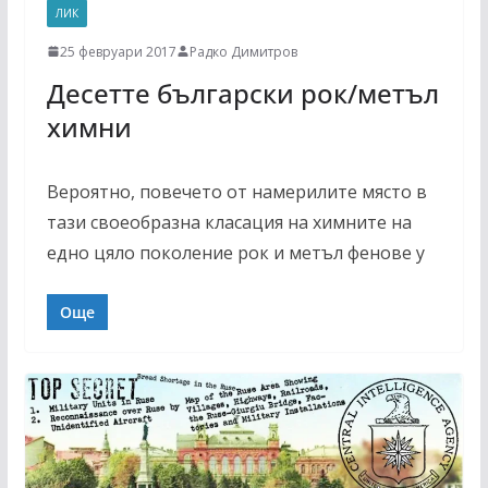
ЛИК
25 февруари 2017
Радко Димитров
Десетте български рок/метъл
химни
Вероятно, повечето от намерилите място в
тази своеобразна класация на химните на
едно цяло поколение рок и метъл фенове у
Още