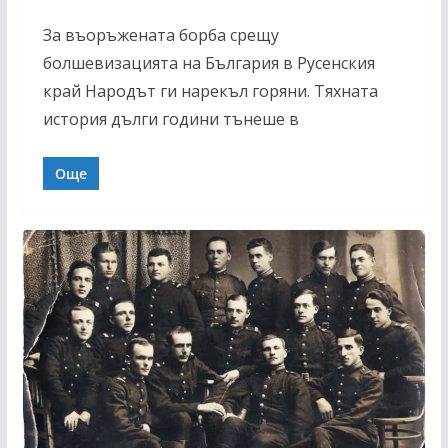
За въоръжената борба срещу
болшевизацията на България в Русенския
край Народът ги нарекъл горяни. Тяхната
история дълги години тънеше в
Още