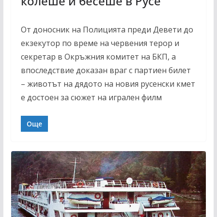
колеше и бесеше в Русе
От доносник на Полицията преди Девети до
екзекутор по време на червения терор и
секретар в Окръжния комитет на БКП, а
впоследствие доказан враг с партиен билет
– животът на дядото на новия русенски кмет
е достоен за сюжет на игрален филм
Още