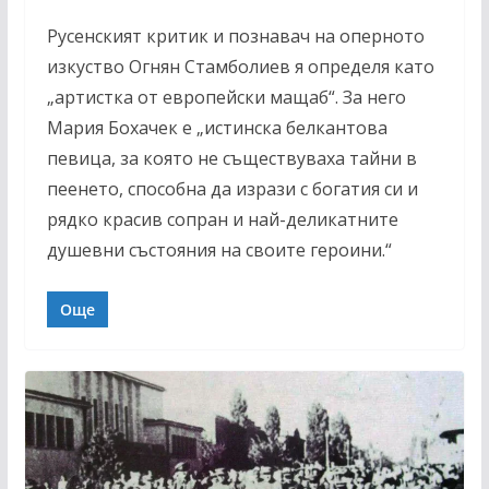
Русенският критик и познавач на оперното
изкуство Огнян Стамболиев я определя като
„артистка от европейски мащаб“. За него
Мария Бохачек е „истинска белкантова
певица, за която не съществуваха тайни в
пеенето, способна да изрази с богатия си и
рядко красив сопран и най-деликатните
душевни състояния на своите героини.“
Още