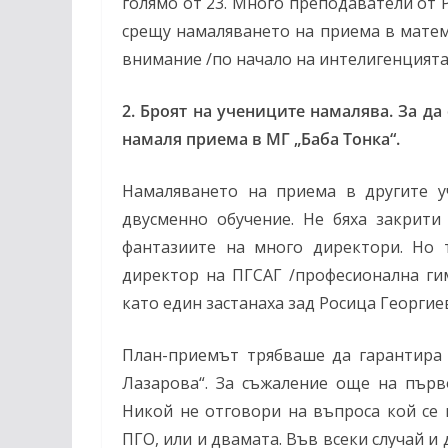
голямо от 23. Много преподаватели от Р
срещу намаляването на приема в матем
внимание /по начало на интелигенцията
2. Броят на учениците намалява. За д
намаля приема в МГ „Баба Тонка“.
Намаляването на приема в другите у
двусменно обучение. Не бяха закрити
фантазиите на много директори. Но 
директор на ПГСАГ /професионална гим
като един застанаха зад Росица Георгие
План-приемът трябваше да гарантира
Лазарова“. За съжаление още на първ
Никой не отговори на въпроса кой се
ПГО, или и двамата. Във всеки случай и