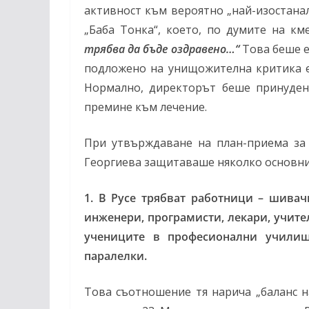
активност към вероятно „най-изостана
„Баба Тонка“, което, по думите на к
трябва да бъде оздравено…“
Това беше е
подложено на унищожителна критика е
Нормално, директорът беше принуден 
премине към лечение.
При утвърждаване на план-приема за 
Георгиева защитаваше няколко основни
1. В Русе трябват работници – шивач
инженери, програмисти, лекари, учите
учениците в професионални училищ
паралелки.
Това съотношение тя нарича „баланс на