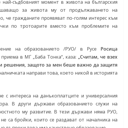
е най-съдбовният момент в живота на българския
ешаващо за живота му от продължаването на
о, че гражданите проявяват по-голям интерес към
очки по тротоарите вместо към проблемите на
ление на образованието /РУО/ в Русе
Росица
приема в МГ „Баба Тонка“, каза:
„Считам, че взех
и решения, защото за мен беше важно да защитя
чалничката направи това, което никой в историята
не с интереса на данъкоплатците и универсалния
ора. В други държави образованието служи на
чностното му развитие. В тези държави няма РУО,
не са бройки, които се раздават от началника на
но въпреки това има качествено образование.