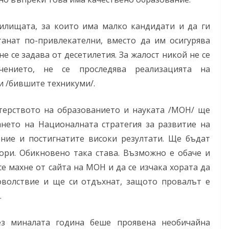
илищата, за които има малко кандидати и да ги
танат по-привлекателни, вместо да им осигурява
е се задава от десетилетия. За жалост никой не се
чението, не се проследява реализацията на
 /бившите техникуми/.
стерството на образованието и науката /МОН/ ще
ането на Националната стратегия за развитие на
ние и постигнатите високи резултати. Ще бъдат
ори. Обикновено така става. Възможно е обаче и
е махне от сайта на МОН и да се изчака хората да
доволствие и ще си отдъхнат, защото провалът е
.
ез миналата година беше проявена необичайна