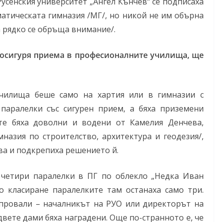
усенския университет „Ангел Кънчев“ се подписаха
атическата гимназия /МГ/, но никой не им обърна
 рядко се обръща внимание/.
а осигуря приема в професионалните училища, ще
чилища беше само на хартия или в гимназии с
 паралелки със сигурен прием, а бяха приземени
те бяха доволни и водени от Камелия Денчева,
назия по строителство, архитектура и геодезия/,
ва и подкрепиха решението й.
 четири паралелки в ПГ по облекло „Недка Иван
о класиране паралелките там останаха само три.
 провали – началникът на РУО или директорът на
 двете дами бяха наградени. Още по-странното е, че