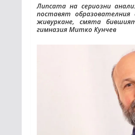
Липсата на сериозни анали
поставят образователния 
живуркане, смята бившия
гимназия Митко Кунчев