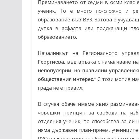
Преминаването от седми в осми клас 
ученик. То е много по-сложно и р
образование във ВУЗ. Затова е учудващ
дупка в асфалта или подскачащи пл
образованието.
Началникът на Регионалното управ
Георгиева,
във връзка с намаляване на 
непопулярни, но правилни управленск
обществения интерес.“
С този мотив на
града не е правил.
В случая обаче имаме явно разминава
човешки принцип за свобода на изб
отделния ученик, то способства за ли
няма държавен план-прием, учениците 
РУО на директори от обкръжението му, 