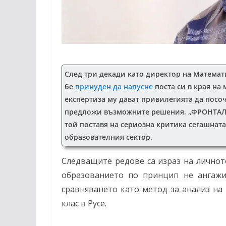
След три декади като директор на Математи
бе
принуден да напусне
поста си в края на
експертиза му дават привилегията да посо
предложи възможните решения. „ФРОНТАЛНО
той поставя на сериозна критика сегашнат
образователния сектор.
Следващите редове са израз на личнот
образованието по принцип не ангажи
сравняването като метод за анализ на 
клас в Русе.