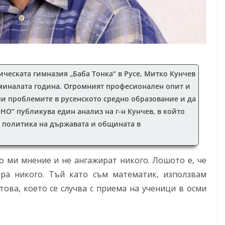
ческата гимназия „Баба Тонка“ в Русе, Митко Кунчев
 миналата година. Огромният професионален опит и
чи проблемите в русенското средно образование и да
“ публикува един анализ на г-н Кунчев, в който
а политика на държавата и общината в
о ми мнение и не ангажират никого. Лошото е, че
ра никого. Тъй като съм математик, използвам
това, което се случва с приема на ученици в осми