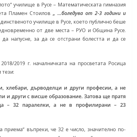
лото“ училище в Русе – Математическата гимназия
мета Пламен Стоилов
„ …боледува от 2-3 години и
динственото училище в Русе, което публично беше
дновременно от две места – РУО и Община Русе.
да напусне, за да се отстрани болестта и да се
2018/2019 г. началничката на просветата Росица
 тези:
и, хлебари, дърводелци и други професии, а не
ли и други с висше образование. Затова ще пратя
а – 32 паралелки, а не в профилирани – 23
 приема“ въпреки, че 32 е число, значително по-