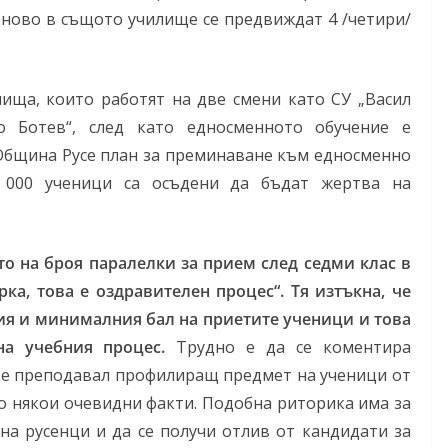
тново в същото училище се предвиждат 4 /четири/
ища, които работят на две смени като СУ „Васил
о Ботев“, след като едносменното обучение е
Община Русе план за преминаване към едносменно
 000 ученици са осъдени да бъдат жертва на
то на броя паралелки за прием след седми клас в
ка, това е оздравителен процес“. Тя изтъкна, че
я и минималния бал на приетите ученици и това
на учебния процес.
Трудно е да се коментира
е е преподавал профилиращ предмет на ученици от
то някои очевидни факти. Подобна риторика има за
на русенци и да се получи отлив от кандидати за