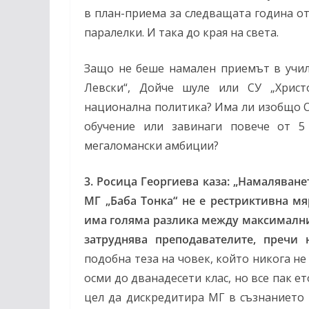
в план-приема за следващата година о
паралелки. И така до края на света.
Защо не беше намален приемът в учил
Левски“, Дойче шуле или СУ „Христ
национална политика? Има ли изобщо 
обучение или завинаги повече от 5
мегаломански амбиции?
3. Росица Георгиева каза: „Намаляване
МГ „Баба Тонка“ не е рестриктивна мяр
има голяма разлика между максимални
затруднява преподавателите, пречи 
подобна теза на човек, който никога н
осми до дванадесети клас, но все пак е
цел да дискредитира МГ в съзнанието 