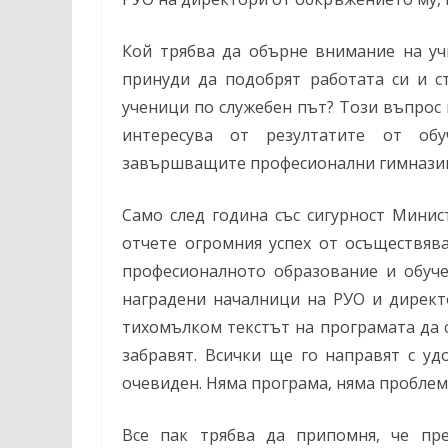
Кой трябва да обърне внимание на уч
принуди да подобрят работата си и с
ученици по служебен път? Този въпрос н
интересува от резултатите от обу
завършващите професионални гимназии
Само след година със сигурност Мини
отчете огромния успех от осъществяв
професионалното образование и обуче
наградени началници на РУО и директ
тихомълком текстът на програмата да с
забравят. Всички ще го направят с у
очевиден. Няма програма, няма проблем
Все пак трябва да припомня, че пр