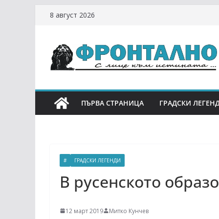
Skip
8 август 2026
to
content
ПЪРВА СТРАНИЦА
ГРАДСКИ ЛЕГЕН
#
ГРАДСКИ ЛЕГЕНДИ
В русенското образо
12 март 2019
Митко Кунчев